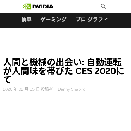
検索:
Skip
Toggle
to
Search
content
ター
自動車
ゲーミング
プロ グラフィックス
人間と機械の出会い: 自動運転
が人間味を帯びた CES 2020に
て
2020 年 02 月 05 日
投稿者：
Danny Shapiro