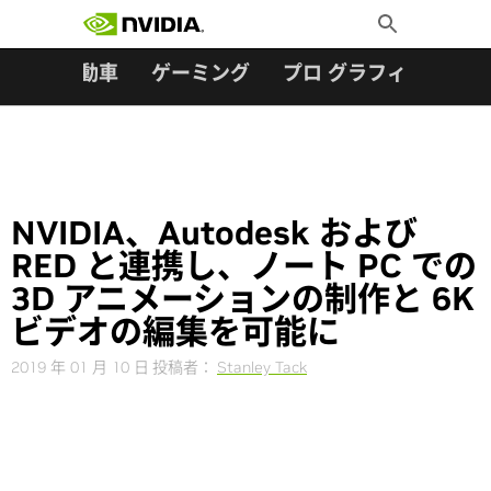
検索:
Skip
Toggle
to
Search
content
ター
自動車
ゲーミング
プロ グラフィックス
NVIDIA、Autodesk および
RED と連携し、ノート PC での
3D アニメーションの制作と 6K
ビデオの編集を可能に
2019 年 01 月 10 日
投稿者：
Stanley Tack