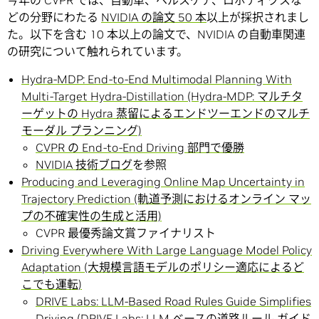
どの分野にわたる
NVIDIA の論文 50 本
以上が採択されまし
た。以下を含む 10 本以上の論文で、NVIDIA の自動車関連
の研究について触れられています。
Hydra-MDP: End-to-End Multimodal Planning With
Multi-Target Hydra-Distillation (Hydra-MDP: マルチタ
ーゲットの Hydra 蒸留によるエンドツーエンドのマルチ
モーダル プランニング)
CVPR の End-to-End Driving 部門で優勝
NVIDIA 技術ブログ
を参照
Producing and Leveraging Online Map Uncertainty in
Trajectory Prediction (軌道予測におけるオンライン マッ
プの不確実性の生成と活用)
CVPR 最優秀論文賞ファイナリスト
Driving Everywhere With Large Language Model Policy
Adaptation (大規模言語モデルのポリシー適応によるど
こでも運転)
DRIVE Labs: LLM-Based Road Rules Guide Simplifies
Driving (DRIVE Labs: LLM ベースの道路ルール ガイド