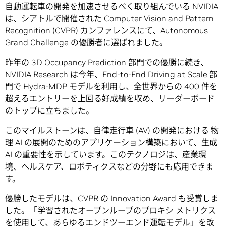
自動運転車の開発を加速させるべく取り組んでいる NVIDIA
は、シアトルで開催された
Computer Vision and Pattern
Recognition
(CVPR) カンファレンスにて、Autonomous
Grand Challenge の優勝者に選ばれました。
昨年の
3D Occupancy Prediction 部門
での優勝に続き、
NVIDIA Research
は今年、
End-to-End Driving at Scale 部
門
で Hydra-MDP モデルを利用し、全世界からの 400 件を
超えるエントリーを上回る好成績を収め、リーダーボード
のトップに立ちました。
このマイルストーンは、自律走行車 (AV) の開発における 物
理 AI の展開のためのアプリケーション構築において、
生成
AI
の重要性を示しています。このテクノロジは、産業環
境、ヘルスケア、ロボティクスなどの分野にも応用できま
す。
優勝したモデルは、CVPR の Innovation Award も受賞しま
した。「学習されたオープンループのプロキシ メトリクス
を使用して、あらゆるエンドツーエンド運転モデル」を改