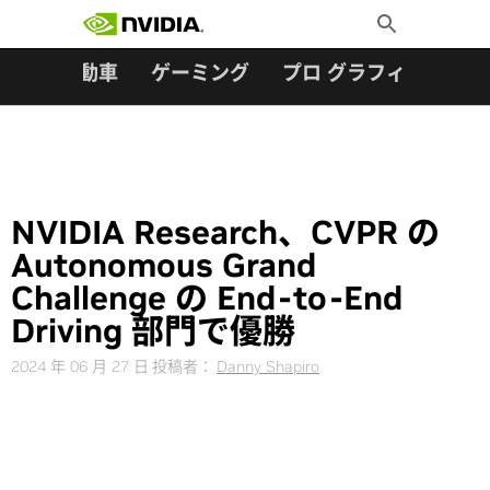
検索:
Skip
Toggle
to
Search
content
ター
自動車
ゲーミング
プロ グラフィックス
NVIDIA Research、CVPR の
Autonomous Grand
Challenge の End-to-End
Driving 部門で優勝
2024 年 06 月 27 日
投稿者：
Danny Shapiro