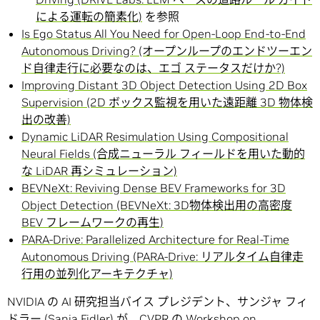
による運転の簡素化)
を参照
Is Ego Status All You Need for Open-Loop End-to-End
Autonomous Driving? (オープンループのエンドツーエン
ド自律走行に必要なのは、エゴ ステータスだけか?)
Improving Distant 3D Object Detection Using 2D Box
Supervision (2D ボックス監視を用いた遠距離 3D 物体検
出の改善)
Dynamic LiDAR Resimulation Using Compositional
Neural Fields (合成ニューラル フィールドを用いた動的
な LiDAR 再シミュレーション)
BEVNeXt: Reviving Dense BEV Frameworks for 3D
Object Detection (BEVNeXt: 3D物体検出用の高密度
BEV フレームワークの再生)
PARA-Drive: Parallelized Architecture for Real-Time
Autonomous Driving (PARA-Drive: リアルタイム自律走
行用の並列化アーキテクチャ)
NVIDIA の AI 研究担当バイス プレジデント、サンジャ フィ
ドラー (Sanja Fidler) が、CVPR の
Workshop on