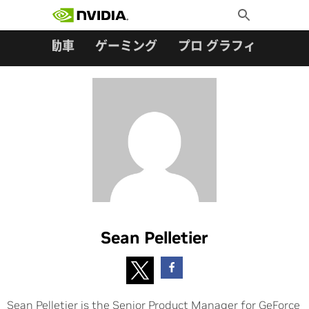
検索:
Skip
Toggle
to
Search
content
ター
自動車
ゲーミング
プロ グラフィックス
Sean Pelletier
Sean Pelletier is the Senior Product Manager for GeForce