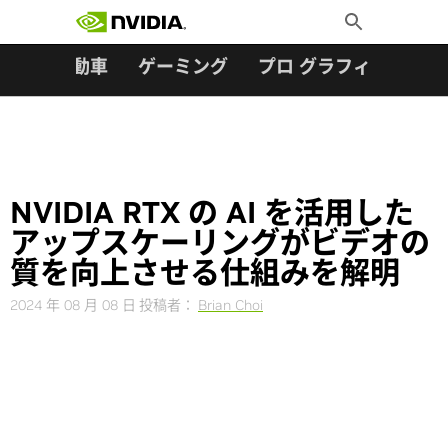
検索:
Skip
Toggle
to
Search
content
ター
自動車
ゲーミング
プロ グラフィックス
NVIDIA RTX の AI を活用した
アップスケーリングがビデオの
質を向上させる仕組みを解明
2024 年 08 月 08 日
投稿者：
Brian Choi