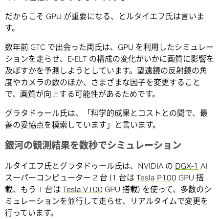
だからこそ GPU が重要になる、とルタイエフ氏は言いま
す。
数年前 GTC で出会った両氏は、GPU を利用したシミュレー
ションを走らせ、E-ELT の構成の変化がいかに画質に影響を
及ぼすかを予測しようとしています。望遠鏡の反射鏡の角
度やカメラの数のほか、さまざまな因子を変更すること
で、画質が向上する可能性があるためです。
グラタドゥール氏は、「科学的成果とコストとの間で、最
善の妥協点を模索しています」と言います。
銀河の観測結果を数秒でシミュレーション
ルタイエフ氏とグラタドゥール氏は、NVIDIA の
DGX-1
AI
スーパーコンピューター 2 台 (1 台は
Tesla P100
GPU 搭
載、もう 1 台は
Tesla V100
GPU 搭載) を使って、多数のシ
ミュレーションを並行して走らせ、リアルタイムで変更を
行っています。