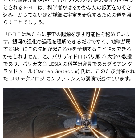
年から運用が開始され、ハッブルの 200 倍の集光力を持つ
とされる E-ELT は、科学者がはるかかなたの銀河をのぞき
込み、かつてないほど詳細に宇宙を研究するための道を照
らすことでしょう。
「E-ELT は私たちに宇宙の起源を示す可能性を秘めていま
す。銀河の進化の過程を理解できるだけでなく、地球が属
する銀河にこの先何が起こるかを予測することさえできる
かもしれません」と、パリ ディドロ (パリ第 7) 大学の教授
であり、パリ天文台 LESIA の科学研究員であるダミアン グ
ラタドゥール (Damien Gratadour) 氏は、このたび開催され
た
GPU テクノロジ カンファレンス
の講演で述べています。