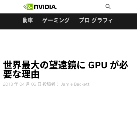
検索:
Skip
Toggle
to
Search
content
ター
自動車
ゲーミング
プロ グラフィックス
世界最大の望遠鏡に GPU が必
要な理由
2018 年 04 月 06 日
投稿者：
Jamie Beckett