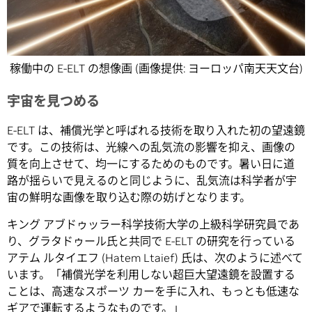
稼働中の E-ELT の想像画 (画像提供: ヨーロッパ南天天文台)
宇宙を見つめる
E-ELT は、補償光学と呼ばれる技術を取り入れた初の望遠鏡
です。この技術は、光線への乱気流の影響を抑え、画像の
質を向上させて、均一にするためのものです。暑い日に道
路が揺らいで見えるのと同じように、乱気流は科学者が宇
宙の鮮明な画像を取り込む際の妨げとなります。
キング アブドゥッラー科学技術大学の上級科学研究員であ
り、グラタドゥール氏と共同で E-ELT の研究を行っている
アテム ルタイエフ (Hatem Ltaief) 氏は、次のように述べて
います。「補償光学を利用しない超巨大望遠鏡を設置する
ことは、高速なスポーツ カーを手に入れ、もっとも低速な
ギアで運転するようなものです。」