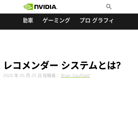
検索:
Skip
Toggle
to
Search
content
ター
自動車
ゲーミング
プロ グラフィックス
レコメンダー システムとは?
2020 年 05 月 25 日
投稿者：
Brian Caulfield