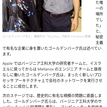
た唯
一の
場所
でし
た」
と、
秘密
ゴールデンバーグ氏と、構築中の「Big Mac」内部の InfiniBand 配線
主義
で有名な企業に身を置いたゴールデンバーグ氏は述べてい
ます。
Apple ではバージニア工科大学の研究者チームと、イスラ
エルに戻ってからは Mellanox のエンジニア チームと昼夜
なしに働いたゴールデンバーグ氏は、まったく新しいプロ
セッサ アーキテクチャ上で会社のネットワークを実行させ
ることに成功します。
次のステージでは、歴史的に有名な規模の問題に直面しま
した。ゴールデンバーグ氏らは、バージニア工科大学のサ