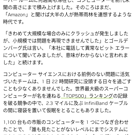
ーバー ルームに何週間も滞在し、コンピューターを前代未
聞の高さにまで積み上げました。そのころはまだ、
「Amazon」と聞けば大半の人が熱帯雨林を連想するような
時代です。
「きわめて大規模な場合のみにクラッシュが発生しました
が、小規模では問題を再現できませんでした」とゴールデ
ンバーグ氏は言い、「本社に電話して異常なビット エラー
について聞いてみましたが、意味がわからないと言われま
した」と続けます。
コンピューター サイエンスにおける前例のない問題に活気
づいたチームは、1 日 22 時間研究に没頭する日々を過ごす
ことも少なくありませんでした。世界最大級のスーパーコ
ンピューターが名を連ねる
「TOP500」ランキング
の記録
を破る競争の中で、2.3 マイルに及ぶ InfiniBand ケーブル
の間に寝袋を置いて仮眠をとることもありました。
1,100 台もの市販のコンピューターを 1 つにつなぎ合わせ
たことで、「誰も見たことがないレベルにまでシステムに