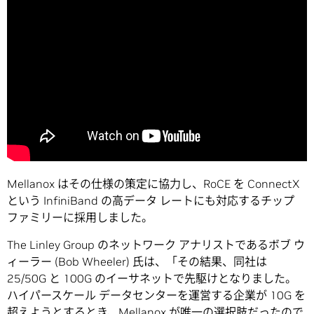
Mellanox はその仕様の策定に協力し、RoCE を ConnectX
という InfiniBand の高データ レートにも対応するチップ
ファミリーに採用しました。
The Linley Group のネットワーク アナリストであるボブ ウ
ィーラー (Bob Wheeler) 氏は、「その結果、同社は
25/50G と 100G のイーサネットで先駆けとなりました。
ハイパースケール データセンターを運営する企業が 10G を
超えようとするとき、Mellanox が唯一の選択肢だったので