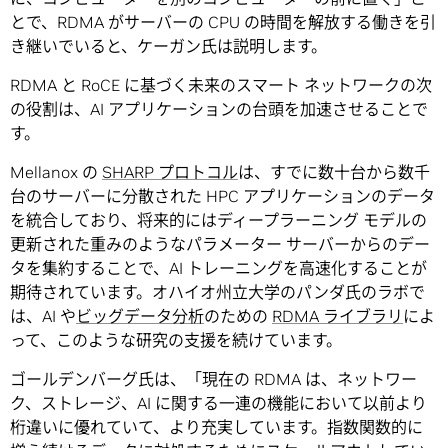
とで、RDMA がサーバーの CPU の時間を解放する働きを引
き継いでいると、ケーガン氏は説明します。
RDMA と RoCE に基づく未来のスマート ネットワークの次
の役割は、AI アプリケーションの台頭を加速させることで
す。
Mellanox の
SHARP プロトコル
は、すでに数十台から数千
台のサーバーに分散された HPC アプリケーションのデータ
を統合しており、将来的にはディープラーニング モデルの
更新された重みのようなパラメーター サーバーからのデー
タを集約することで、AI トレーニングを高速化することが
期待されています。オハイオ州立大学のパンダ氏のラボで
は、AI や
ビッグデータ分析
のための
RDMA ライブラリ
によ
って、このような研究の支援を続けています。
ゴールデンバーグ氏は、「現在の RDMA は、ネットワー
ク、ストレージ、AI に関する一連の機能において以前より
桁違いに優れていて、より充実しています。指数関数的に