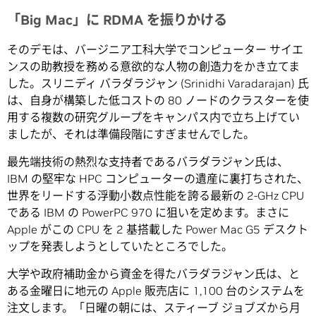
「Big Mac」に RDMA を振りかける
そのデモは、バージニア工科大学でコンピューター サイエ
ンスの助教授を務める意欲的な人物の創造力をかき立てま
した。スリニディ バラダラジャン (Srinidhi Varadarajan) 氏
は、自身が構築した低コストの 80 ノードのクラスターを使
用する複数の研究グループをキャンパス内で立ち上げてい
ましたが、それは準備段階にすぎませんでした。
最先端技術の熱烈な支持者であるバラダラジャン氏は、
IBM の堅牢な HPC コンピューターの遺産に裏打ちされた、
世界をリードする浮動小数点性能を誇る最新の 2-GHz CPU
である IBM の PowerPC 970 に狙いを定めます。まさに
Apple がこの CPU を 2 基搭載した Power Mac G5 デスクト
ップを発表しようとしていたところでした。
大学や政府補助金から資金を得たバラダラジャン氏は、と
ある金曜日に地元の Apple 販売店に 1,100 台のシステムを
注文します。「日曜の朝には、スティーブ ジョブズから月