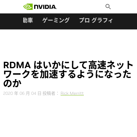
検索:
Skip
Toggle
to
Search
content
ター
自動車
ゲーミング
プロ グラフィックス
RDMA はいかにして高速ネット
ワークを加速するようになった
のか
2020 年 06 月 04 日
投稿者：
Rick Merritt