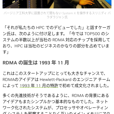
バージニア工科大学に設置されて間もない System X を操作するスリニディ バ
ラダラジャン氏
「それが私たちの HPC でのデビューでした」と話すケーガ
ン氏は、次のように付け足します。「今では TOP500 のシ
ステムの半数以上が当社の RDMA 対応のチップを採用して
おり、HPC は当社のビジネスのかなりの部分を占めていま
す」
RDMA の誕生は 1993 年 11 月
これはこのスタートアップにとっても大きなチャンスで、
RDMAのアイデアは Hewlett-Packard のエンジニア チーム
によって
1993 年 11 月の特許
で初めて成文化されました。
多くの先進技術がそうであるように、RDMA の背景にある
アイデアもまたシンプルかつ基本的なものでした。ネット
ワーク化されたシステムが、プロセッサやオペレーティン
グ システムを邪魔することなく互いのメイン メモリにアク