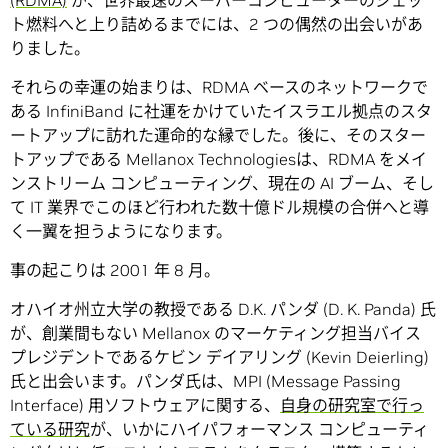
(RDMA)
が、世界最速のスーパーコンピューターのジェッ
ト燃料へと上り詰めるまでには、2 つの偶然の出会いがあ
りました。
それらの幸運の始まりは、RDMA ベースのネットワークで
ある InfiniBand に社運をかけていたイスラエル拠点のスタ
ートアップに訪れた運命的な縁でした。後に、そのスター
トアップである Mellanox Technologiesは、RDMA をメイ
ンストリーム コンピューティング、現在の AI ブーム、そし
て IT 業界でこのほど行われた数十億ドル規模の合併へと導
く一翼を担うようになります。
事の起こりは 2001 年 8 月。
オハイオ州立大学の教授である D.K. パンダ (D. K. Panda) 氏
が、創業間もない Mellanox のマーケティング担当バイス
プレジデントであるケビン デイアリング (Kevin Deierling)
氏と出会います。パンダ氏は、MPI (Message Passing
Interface) 用ソフトウェアに関する、
自身の研究室で行っ
ている研究
が、いかにハイパフォーマンス コンピューティ