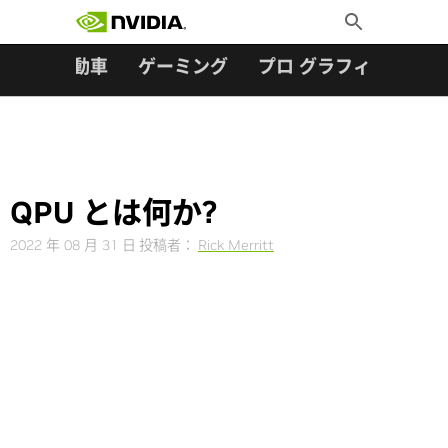
検索:
Skip
Toggle
to
Search
content
ター
自動車
ゲーミング
プロ グラフィックス
QPU とは何か?
2022 年 08 月 31 日
投稿者：
Rick Merritt