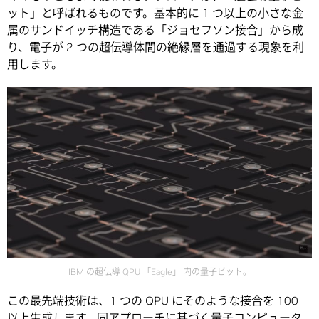
ット」と呼ばれるものです。基本的に 1 つ以上の小さな金
属のサンドイッチ構造である「ジョセフソン接合」から成
り、電子が 2 つの超伝導体間の絶縁層を通過する現象を利
用します。
IBM の超伝導 QPU 「Eagle」 内の量子ビット。
この最先端技術は、1 つの QPU にそのような接合を 100
以上生成します。同アプローチに基づく量子コンピュータ