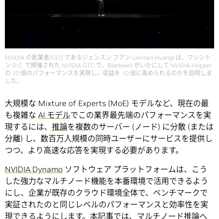
NVIDIA の創業者/CEO であるジェンスン フアン (Jensen Huang) は、ワシント
ン D.C. で開催された NVIDIA GTC で、Blackwell がいかにして NVIDIA Hopper
の 10 倍のパフォーマンスを実現し、収益を 10 倍に高められるのかを説明しま
した。
大規模な Mixture of Experts (MoE) モデルなど、現在の最
も複雑な
AI モデル
でこの業界最先端のパフォーマンスを実
現するには、
推論
を複数のサーバー (ノード) に分散 (または
分離) し、数百万人規模の同時ユーザーにサービスを提供し
つつ、より高速な応答を実現する必要があります。
NVIDIA Dynamo
ソフトウェア プラットフォームは、こう
した強力なマルチノード機能を本番環境で活用できるよう
にし、企業が既存のクラウド環境全体で、ベンチマークで
実証されたのと同じレベルのパフォーマンスと効率性を実
現できるようにします。本記事では、マルチノード推論へ