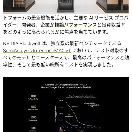
編集者注：本記事は「
Think SMART
」シリーズの最新号で
す。このシリーズでは、NVIDIA のフルスタック
推論プラッ
トフォーム
の最新機能を活かし、主要な AI サービス プロバ
イダー、開発者、企業が
推論パフォーマンス
と投資収益率
をどのように高められるかに焦点を当てています。
NVIDIA Blackwell は、独立系の最新ベンチマークである
SemiAnalysis InferenceMAX v1
において、テスト対象のす
べてのモデルとユースケースで、最高のパフォーマンスと効
率性、そして最も低い総所有コストを実現しました。