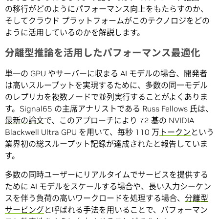
の移行がどのようにパフォーマンス向上をもたらすのか、
そしてクラウド プラットフォームがこのテクノロジをどの
ように活用しているのかを解説します。
分離型推論を活用したパフォーマンス最適化
単一の GPU やサーバーに収まる AI モデルの場合、開発者
は高いスループットを実現するために、多数の同一モデル
のレプリカを複数ノードで並列実行することがよくありま
す。Signal65 の主席アナリストである Russ Fellows 氏は、
最新の論文
で、このアプローチにより 72 基の NVIDIA
Blackwell Ultra GPU を用いて、毎秒 110 万
トークン
という
業界初の総スループット記録が達成されたと報告していま
す。
多数の同時ユーザーにリアルタイムでサービスを提供する
ために AI モデルをスケールする場合や、長い入力シーケン
スを伴う負荷の高いワークロードを処理する場合、
分離型
サービング
と呼ばれる手法を用いることで、パフォーマン