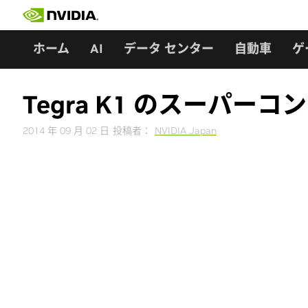
Skip
to
content
ホーム
AI
データ センター
自動車
ゲ
Tegra K1 のスーパ
2014 年 09 月 02 日
投稿者：
NVIDIA Japan