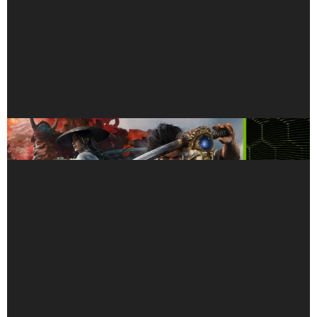
今すぐ至高の剣戟アクションを体験せよ――『鬼武者
Way of the Sword』が GeForce NOW に登場