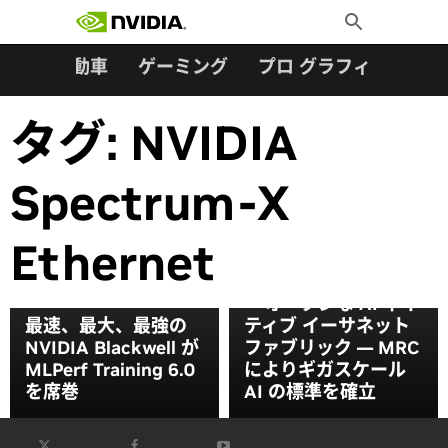
検索:
Skip
Toggle
to
Search
content
ター
自動車
ゲーミング
プロ グラフィックス
タグ:
NVIDIA
Spectrum-X
Ethernet
NVIDIA Spectrum-X
— オープンな AI ネイ
最速、最大、最強の
ティブ イーサネット
NVIDIA Blackwell が
ファブリック — MRC
MLPerf Training 6.0
によりギガスケール
を席巻
AI の標準を確立