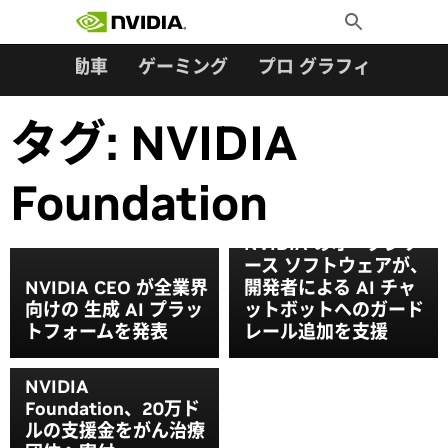
検索:
Skip
Toggle
to
Search
content
ター
自動車
ゲーミング
プロ グラフィックス
タグ:
NVIDIA
Foundation
NVIDIA のオープンソ
ース ソフトウェアが、
NVIDIA CEO が全業界
開発者による AI チャ
向けの 生成 AI プラッ
ットボットへのガード
トフォームを発表
レール追加を支援
NVIDIA
Foundation、20万ド
ルの支援金をがん治療