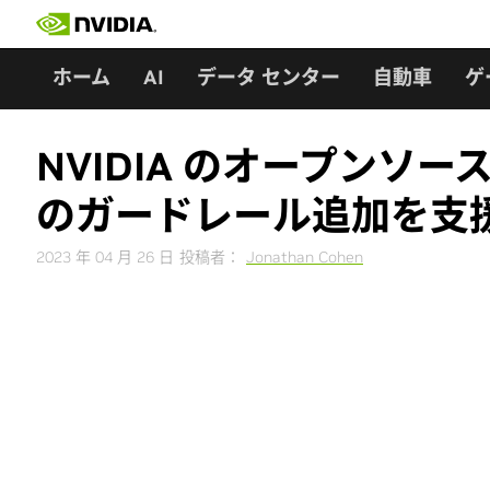
Skip
to
content
ホーム
AI
データ センター
自動車
ゲ
NVIDIA のオープンソ
のガードレール追加を支
2023 年 04 月 26 日
投稿者：
Jonathan Cohen