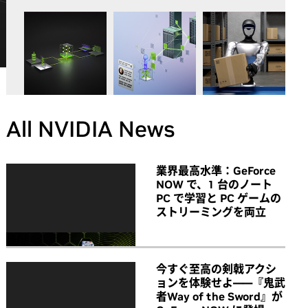
All NVIDIA News
業界最高水準：GeForce
NOW で、1 台のノート
PC で学習と PC ゲームの
ストリーミングを両立
今すぐ至高の剣戟アクシ
ョンを体験せよ――『鬼武
者Way of the Sword』が