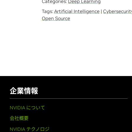
Categories:
Deep Learning
Tags:
Artificial Intelligence
|
Cybersecurit
Open Source
企業情報
NVIDIA について
会社概要
NVIDIA テクノロジ