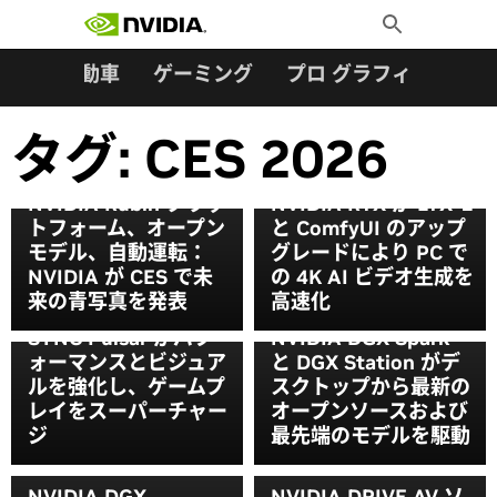
検索:
Skip
Toggle
to
Search
content
ター
自動車
ゲーミング
プロ グラフィックス
タグ:
CES 2026
NVIDIA Rubin プラッ
NVIDIA RTX が LTX-2
トフォーム、オープン
と ComfyUI のアップ
モデル、自動運転：
グレードにより PC で
NVIDIA が CES で未
の 4K AI ビデオ生成を
NVIDIA DLSS 4.5、パ
来の青写真を発表
高速化
ス トレーシング、G-
SYNC Pulsar がパフ
NVIDIA DGX Spark
ォーマンスとビジュア
と DGX Station がデ
ルを強化し、ゲームプ
スクトップから最新の
レイをスーパーチャー
オープンソースおよび
ジ
最先端のモデルを駆動
NVIDIA DGX
NVIDIA DRIVE AV ソ