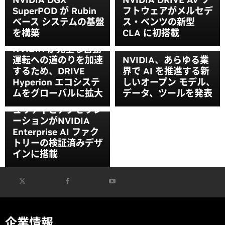
SuperPOD が Rubin
フトウェアがメルセデ
ベース システムの基盤
ス・ベンツの新型
を構築
CLA に初搭載
NVIDIA が完全な自動
運転への道のりを加速
NVIDIA、あらゆる業
するため、DRIVE
界で AI を推進する新
Hyperion エコシステ
しいオープン モデル、
NVIDIA BlueField を
ムをグローバルに拡大
データ、ツールを発表
活用したサイバーセキ
ュリティとアクセラレ
ーションがNVIDIA
Enterprise AI ファク
トリーの検証済みデザ
インに搭載
企業情報