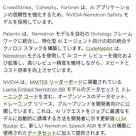
CrowdStrike、Cohesity、Fortinet は、AI アプリケーショ
ンの信頼性を強化するため、NVIDIA Nemotron Safety モ
デルを採用しています。
Palantir は、Nemotron モデルを自社の Ontology フレーム
ワークに統合し、特化型 AI エージェント向けの初の統合テ
クノロジ スタックを構築しています。
CodeRabbit
は、
Nemotron モデル
を使用して AI コード レビューを強化およ
び拡張し、高いレビュー精度を維持しながら、スピードと
コスト効率を向上させています。
NVIDIA は、
MMTEB リーダーボード
に掲載されている
Llama Embed Nemotron 8B
モデルの
データセット
と
トレ
ーニング コード
を含む、オープンソースのデータセット、
トレーニング リソース、ブループリントを開発者向けに公
開しています。これは、AI リクエストをジョブに最適なモ
デルに自動的に誘導する方法を開発者に示す更新版
LLM
Router
と、新しい Nemotron Speech ASR モデルの構築に
使用された
データセット
に加えて提供されます。