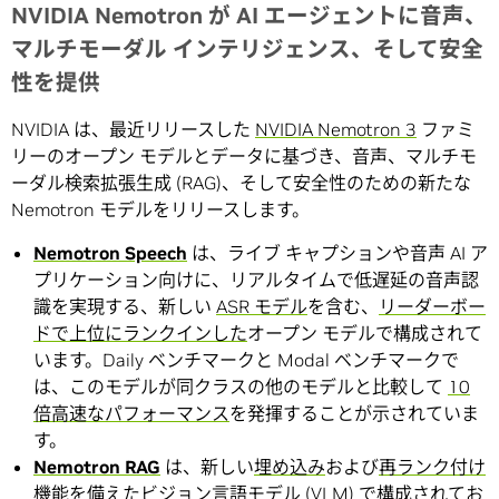
NVIDIA Nemotron が AI エージェントに音声、
マルチモーダル インテリジェンス、そして安全
性を提供
NVIDIA は、最近リリースした
NVIDIA Nemotron 3
ファミ
リーのオープン モデルとデータに基づき、音声、マルチモ
ーダル検索拡張生成 (RAG)、そして安全性のための新たな
Nemotron モデルをリリースします。
Nemotron Speech
は、ライブ キャプションや音声 AI ア
プリケーション向けに、リアルタイムで低遅延の音声認
識を実現する、新しい
ASR モデル
を含む、
リーダーボー
ドで上位にランクインした
オープン モデルで構成されて
います。Daily ベンチマークと Modal ベンチマークで
は、このモデルが同クラスの他のモデルと比較して
10
倍高速なパフォーマンス
を発揮することが示されていま
す。
Nemotron RAG
は、新しい
埋め込み
および
再ランク付け
機能
を備えたビジョン言語モデル (VLM) で構成されてお