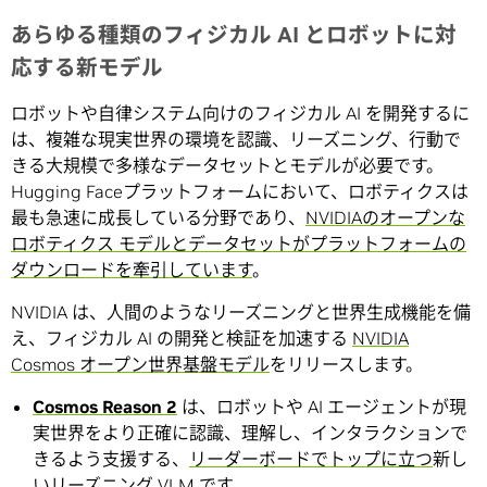
あらゆる種類のフィジカル AI とロボットに対
応する新モデル
ロボットや自律システム向けのフィジカル AI を開発するに
は、複雑な現実世界の環境を認識、リーズニング、行動で
きる大規模で多様なデータセットとモデルが必要です。
Hugging Faceプラットフォームにおいて、ロボティクスは
最も急速に成長している分野であり、
NVIDIAのオープンな
ロボティクス モデルとデータセットがプラットフォームの
ダウンロードを牽引しています
。
NVIDIA は、人間のようなリーズニングと世界生成機能を備
え、フィジカル AI の開発と検証を加速する
NVIDIA
Cosmos オープン世界基盤モデル
をリリースします。
Cosmos Reason 2
は、ロボットや AI エージェントが現
実世界をより正確に認識、理解し、インタラクションで
きるよう支援する、
リーダーボードでトップに立つ
新し
いリーズニング VLM です。