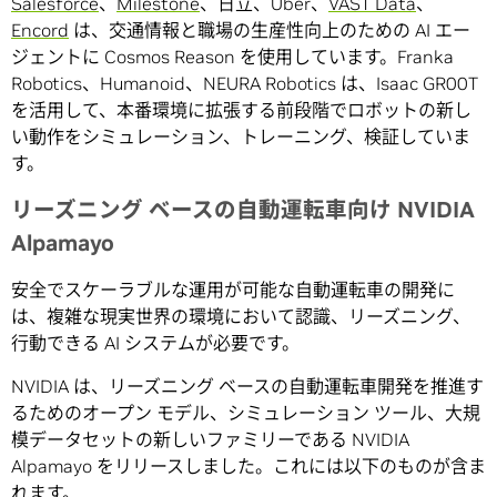
Salesforce
、
Milestone
、日立、Uber、
VAST Data
、
Encord
は、交通情報と職場の生産性向上のための AI エー
ジェントに Cosmos Reason を使用しています。Franka
Robotics、Humanoid、NEURA Robotics は、Isaac GR00T
を活用して、本番環境に拡張する前段階でロボットの新し
い動作をシミュレーション、トレーニング、検証していま
す。
リーズニング ベースの自動運転車向け NVIDIA
Alpamayo
安全でスケーラブルな運用が可能な自動運転車の開発に
は、複雑な現実世界の環境において認識、リーズニング、
行動できる AI システムが必要です。
NVIDIA は、リーズニング ベースの自動運転車開発を推進す
るためのオープン モデル、シミュレーション ツール、大規
模データセットの新しいファミリーである NVIDIA
Alpamayo をリリースしました。これには以下のものが含ま
れます。