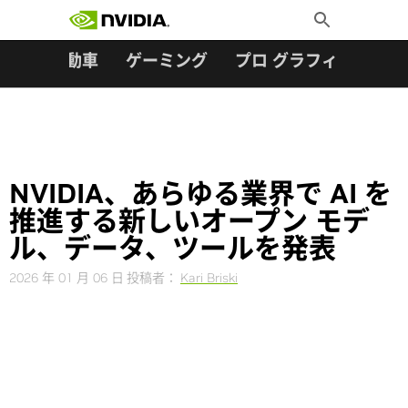
検索:
Skip
Toggle
to
Search
content
ター
自動車
ゲーミング
プロ グラフィックス
NVIDIA、あらゆる業界で AI を
推進する新しいオープン モデ
ル、データ、ツールを発表
2026 年 01 月 06 日
投稿者：
Kari Briski