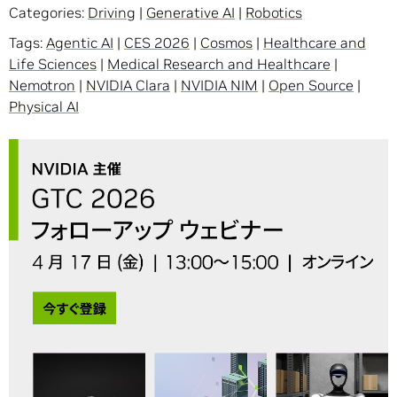
Categories:
Driving
|
Generative AI
|
Robotics
Tags:
Agentic AI
|
CES 2026
|
Cosmos
|
Healthcare and
Life Sciences
|
Medical Research and Healthcare
|
Nemotron
|
NVIDIA Clara
|
NVIDIA NIM
|
Open Source
|
Physical AI