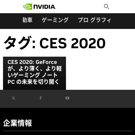
検索:
Skip
Toggle
to
Search
content
ター
自動車
ゲーミング
プロ グラフィックス
タグ:
CES 2020
CES 2020: GeForce
が、より薄く、より軽
いゲーミング ノート
PC の未来を切り開く
企業情報