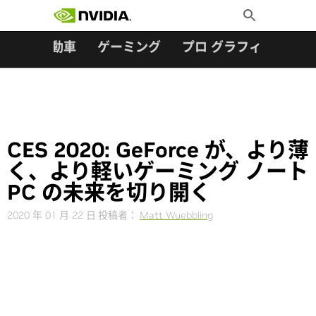
検索:
Skip
Toggle
to
Search
content
ター
自動車
ゲーミング
プロ グラフィックス
CES 2020: GeForce が、より薄
く、より軽いゲーミング ノート
PC の未来を切り開く
2020 年 01 月 22 日
投稿者：
Matt Wuebbling