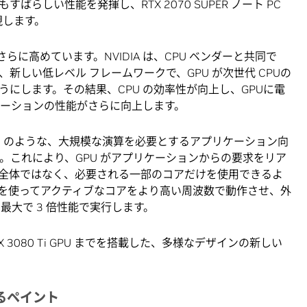
p GPU もすばらしい性能を発揮し、RTX 2070 SUPER ノート PC
現します。
らに高めています。NVIDIA は、CPU ベンダーと共同で
これは、新しい低レベル フレームワークで、GPU が次世代 CPUの
にします。その結果、CPU の効率性が向上し、GPUに電
ケーションの性能がさらに向上します。
er、MATLAB のような、大規模な演算を必要とするアプリケーション向
発しました。これにより、GPU がアプリケーションからの要求をリア
全体ではなく、必要される一部のコアだけを使用できるよ
を使ってアクティブなコアをより高い周波数で動作させ、外
最大で 3 倍性能で実行します。
e RTX 3080 Ti GPU までを搭載した、多様なデザインの新しい
によるペイント