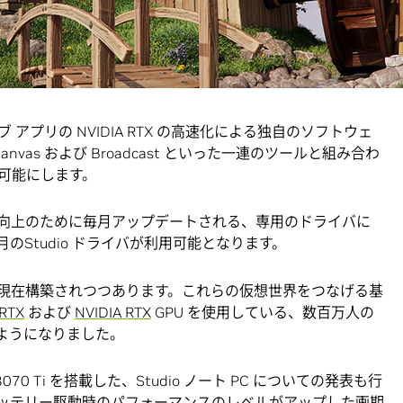
に、NVIDIA はノート PC およびデスクトップの心臓部
クセラレーテッド プラットフォームである
NVIDIA Studio
を構
プリの NVIDIA RTX の高速化による独自のソフトウェ
Canvas および Broadcast といった一連のツールと組み合わ
可能にします。
向上のために毎月アップデートされる、専用のドライバに
Studio ドライバが利用可能となります。
、現在構築されつつあります。これらの仮想世界をつなげる基
 RTX
および
NVIDIA RTX
GPU を使用している、数百万人の
きるようになりました。
および 3070 Ti を搭載した、Studio ノート PC についての発表も行
バッテリー駆動時のパフォーマンスのレベルがアップした画期