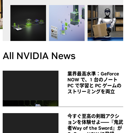
All NVIDIA News
業界最高水準：GeForce
NOW で、1 台のノート
PC で学習と PC ゲームの
ストリーミングを両立
今すぐ至高の剣戟アクシ
ョンを体験せよ――『鬼武
者Way of the Sword』が