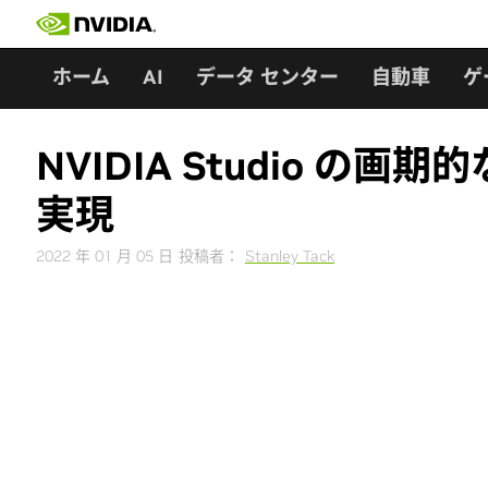
Skip
to
content
ホーム
AI
データ センター
自動車
ゲ
NVIDIA Studio 
実現
2022 年 01 月 05 日
投稿者：
Stanley Tack