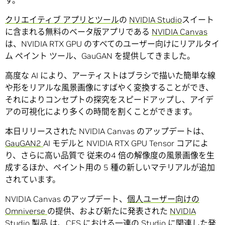
す。
クリエイティブ アプリとツール
の
NVIDIA Studio
スイート
に含まれる無料のベータ版アプリである
NVIDIA Canvas
は、NVIDIA RTX GPU のすべてのユーザー向けにリアルタイ
ム ペイント ツール、GauGAN を提供してきました。
高度な AI により、アーティストはブラシで描いた簡単な線
や形をリアルな風景画像にすばやく変換することができ、
それによりコンセプトの探究をスピードアップし、アイデ
アの可視化により多くの時間を割くことができます。
本日リリースされた NVIDIA Canvas のアップデートは、
GauGAN2
AI モデルと NVIDIA RTX GPU Tensor コアによ
り、さらに高い品質で 従来の4 倍の解像度の風景画像を生
成するほか、ペイント用の 5 種の新しいマテリアルが追加
されています。
NVIDIA Canvas のアップデート、
個人ユーザー向けの
Omniverse
の提供、および新たに発表された
NVIDIA
Studio 製品
は、CES における一連の
Studio
に関連した発