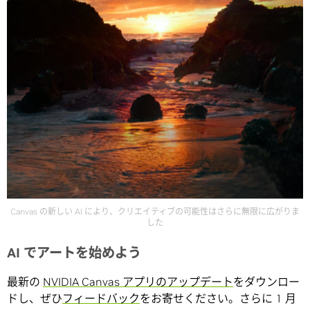
Canvas の新しい AI により、クリエイティブの可能性はさらに無限に広がりま
した
AI でアートを始めよう
最新の
NVIDIA Canvas アプリのアップデート
をダウンロー
ドし、ぜひ
フィードバック
をお寄せください。さらに 1 月