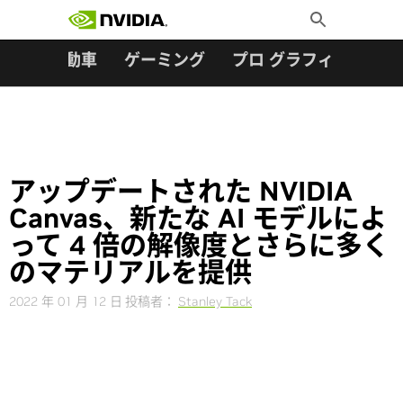
検索:
Skip
Toggle
to
Search
content
ター
自動車
ゲーミング
プロ グラフィックス
アップデートされた NVIDIA
Canvas、新たな AI モデルによ
って 4 倍の解像度とさらに多く
のマテリアルを提供
2022 年 01 月 12 日
投稿者：
Stanley Tack