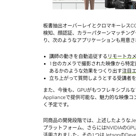
板書抽出オーバーレイとクロマキーレスCGオーバー
検知、顔認証、カラーパターンマッチング
り、次のようなアプリケーションも用意されて
講師の動きを自動追従する
リモートカ
1台のカメラで撮影された映像から特定
あるかのような効果をつくり出す
注目
立ち上がって質問しようとする受講者
また、今後も、GPUがもつフレキシブルなアプ
Applianceで提供可能な、魅力的な
く予定です。
同商品の開発段階では、上述したようなJets
プラットフォーム、さらにはNVIDIAの
活用されました。その1つはJetsonのDev