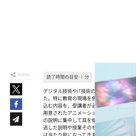
Share
デジタル技術やIT技術の進化と共に、こ
た。
特に教育の現場を例に振り返ってみる
込む内容を、受講者が必死にノートをとり
用意されたアニメーションや分かりやすい
の説明に集中して耳を傾けることができま
逃した説明や授業そのものを後日、アーカ
は当たり前になってきました。そのような