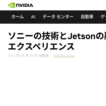
Skip
to
content
ホーム
AI
データ センター
自動車
ゲ
ソニーの技術とJetso
エクスペリエンス
2019 年 08 月 08 日
投稿者：
NVIDIA Japan