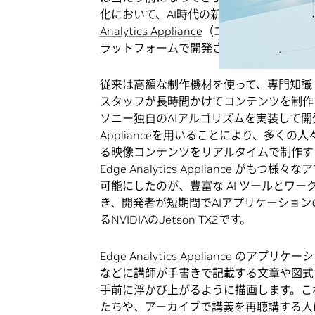
化において、AI時代の新しい映像コンテン
Analytics Appliance
（エッジ・アナリティクス
ラットフォーム
で開発されました。
従来は高額な制作機材を使って、専門知識
スタッフが長時間かけてコンテンツを制作
ソニー独自のAIアルゴリズムを実装して開発された
Applianceを用いることにより、多く
る映像コンテンツをリアルタイムで制作す
Edge Analytics Appliance がも
可能にしたのが、豊富な AI ツールとワ
き、開発者が短期間でAIアプリケーショ
るNVIDIAのJetson TX2です。
Edge Analytics Appliance のアプ
などに講師が手書きで記載する文章や図式
手前に浮かび上がるように描画します。こ
たちや、アーカイブで講義を再聴講する人