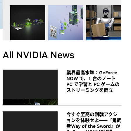
All NVIDIA News
業界最高水準：GeForce
NOW で、1 台のノート
PC で学習と PC ゲームの
ストリーミングを両立
今すぐ至高の剣戟アクシ
ョンを体験せよ――『鬼武
者Way of the Sword』が