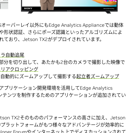
レイ以外にもEdge Analytics Applianceでは動体
や形状認証、さらにポーズ認識といったアルゴリズムによ
おり、Jetson TX2がデプロイされています。
メラ自動追尾
部分を切り出して、あたかも2台のカメラで撮影した映像で
エリアクロッピング
を自動的にズームアップして撮影する
起立者ズームアップ
リケーション開発環境を活用してEdge Analytics
映像コンテンツを制作するためのアプリケーションが追加されてい
on TX2そのもののパフォーマンスの高さに加え、Jetson
GPUプラットフォームがもつ様々なアドバンテージが効率的に
eloper Forumやインターネット上でディスカッションされて