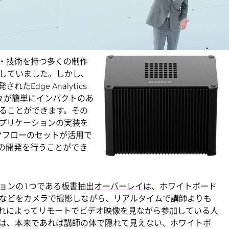
ツ制作 エクスペリエンスを実現する、ソニーの
Edge
・アプライアンス）、REA-C1000がNVIDIAの
Jetsonプ
・技術を持つ多くの制作
していました。しかし、
Edge Analytics
の人々が簡単にインパクトのあ
ることができます。その
つ様々なアプリケーションの実装を
ークフローのセットが活用で
ンの開発を行うことができ
リケーションの1つである
板書抽出オーバーレイ
は、ホワイトボード
などをカメラで撮影しながら、リアルタイムで講師よりも
れによってリモートでビデオ映像を見ながら参加している人
は、本来であれば講師の体で隠れて見えない、ホワイトボ