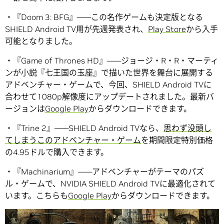
・『Doom 3: BFG』――この名作ゲームも決定版となる
SHIELD Android TV用が先週発表され、
Play Store
から入手
可能となりました。
・『Game of Thrones HD』――ジョージ・R・R・マーティ
ンが小説『七王国の玉座』で描いた世界を舞台に展開する
アドベンチャー・ゲームで、今回、SHIELD Android TVに
合わせて1080p解像度にアップデートされました。最新バ
ージョンは
Google Play
からダウンロードできます。
・『Trine 2』――SHIELD Android TVなら、
思わず没頭し
てしまうこのアドベンチャー・ゲーム
を期間限定特別価格
の4.95ドルで購入できます。
・『Machinarium』――アドベンチャーがテーマのパズ
ル・ゲームで、NVIDIA SHIELD Android TVに最適化されて
います。こちらも
Google Play
からダウンロードできます。