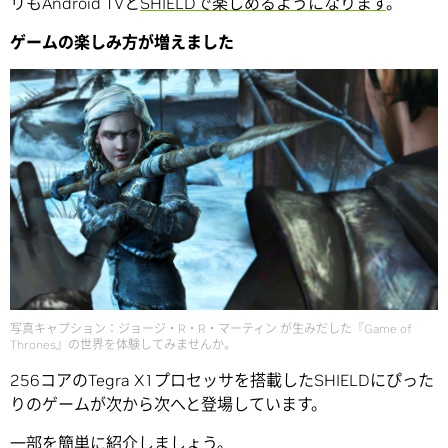
リもAndroid TVと
SHIELDで楽しめるようになります
。
ゲームの楽しみ方が増えました
写真キャプション：ジョージ・R・R・マーティン が生みだした『Game of
Thrones』の世界を体験してみませんか。
256コアのTegra X1プロセッサを搭載したSHIELDにぴった
りのゲームが次から次へと登場しています。
一部を簡単に紹介しましょう。