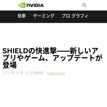
検索:
Skip
Toggle
to
Search
content
ター
自動車
ゲーミング
プロ グラフィックス
SHIELDの快進撃――新しいア
プリやゲーム、アップデートが
登場
2015 年 06 月 15 日
投稿者：
Chris Daniel