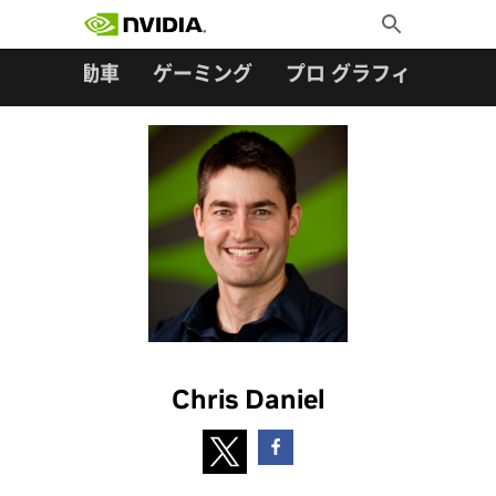
検索:
Skip
Toggle
to
Search
content
ター
自動車
ゲーミング
プロ グラフィックス
Chris Daniel