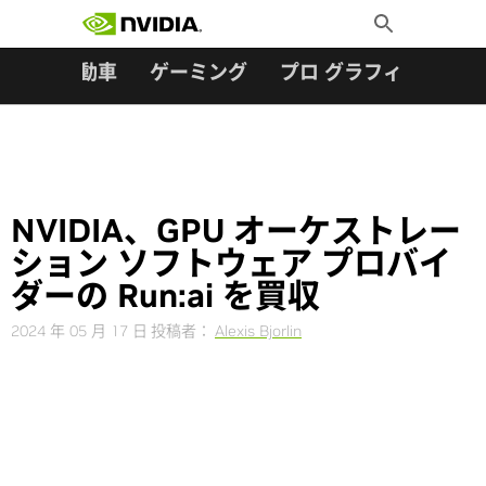
検索:
Skip
Toggle
to
Search
content
ター
自動車
ゲーミング
プロ グラフィックス
NVIDIA、GPU オーケストレー
ション ソフトウェア プロバイ
ダーの Run:ai を買収
2024 年 05 月 17 日
投稿者：
Alexis Bjorlin