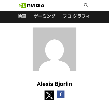
検索:
Skip
Toggle
to
Search
content
ター
自動車
ゲーミング
プロ グラフィックス
Alexis Bjorlin