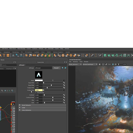
 の最新のリリースで、リアルタイムでインタラクティブなレ
能を世界中のアーティストやデザイナーに提供
ます短期間で配信されることを望んでいます。昨今のグラフ
ィストやスタジオは、従来のワークフローの見直しを迫られ
に対応した
Maya 2020
と
Arnold 6
をリリースしました。これ