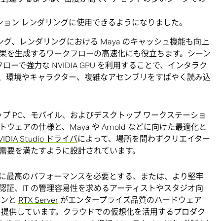
でのプロダクション レンダリングに使用できるようになりました。
ディング、レンダリングにおける Maya のキャッシュ機能も向上
果を生成するワークフローの高速化にも役立ちます。シーン
ーで強力な NVIDIA GPU を利用することで、インタラク
、環境やキャラクター、複雑なアセンブリをすばやく読み込
、デスクトップ PC、モバイル、およびデスクトップ ワークステーショ
ェアの仕様と、Maya や Arnold などに向けた最適化と
VIDIA Studio ドライバ
によって、場所を問わずクリエイター
需要を満たすように設計されています。
に最高のパフォーマンスを必要とする、または、より堅牢
証、IT の管理容易性を求めるアーティストやスタジオ向
ョンと
RTX Server
がエンタープライズ品質のハードウェア
を提供しています。クラウドでの仮想化を活用するプロダク