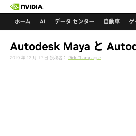
Skip
to
content
ホーム
AI
データ センター
自動車
ゲ
Autodesk Maya と Auto
2019 年 12 月 12 日
投稿者：
Rick Champagne