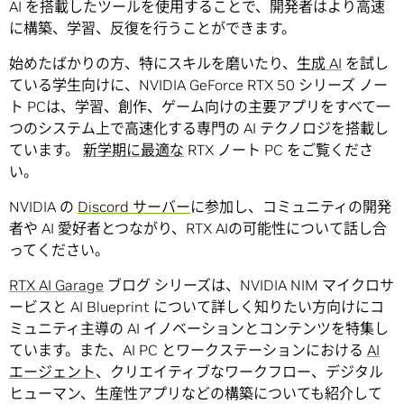
AI を搭載したツールを使用することで、開発者はより高速
に構築、学習、反復を行うことができます。
始めたばかりの方、特にスキルを磨いたり、
生成 AI
を試し
ている学生向けに、NVIDIA GeForce RTX 50 シリーズ ノー
ト PCは、学習、創作、ゲーム向けの主要アプリをすべて一
つのシステム上で高速化する専門の AI テクノロジを搭載し
ています。
新学期に最適な
RTX ノート PC をご覧くださ
い。
NVIDIA の
Discord サーバー
に参加し、コミュニティの開発
者や AI 愛好者とつながり、RTX AIの可能性について話し合
ってください。
RTX AI Garage
ブログ シリーズは、NVIDIA NIM マイクロサ
ービスと AI Blueprint について詳しく知りたい方向けにコ
ミュニティ主導の AI イノベーションとコンテンツを特集し
ています。また、AI PC とワークステーションにおける
AI
エージェント
、クリエイティブなワークフロー、デジタル
ヒューマン、生産性アプリなどの構築についても紹介して