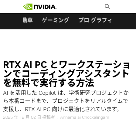
検索:
Skip
Toggle
to
Search
content
ター
自動車
ゲーミング
プロ グラフィックス
RTX AI PC とワークステーショ
ンでコーディングアシスタント
を無料で実行する方法
AI を活用した Copilot は、学術研究プロジェクトか
ら本番コードまで、プロジェクトをリアルタイムで
支援し、RTX AI PC 向けに最適化されています。
2025 年 12 月 02 日
投稿者：
Annamalai Chockalingam