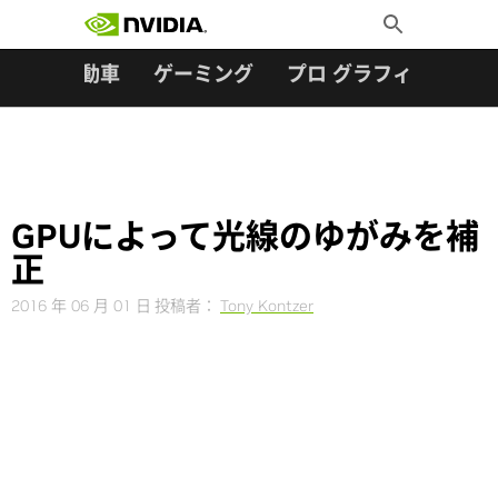
検索:
Skip
Toggle
to
Search
content
ター
自動車
ゲーミング
プロ グラフィックス
GPUによって光線のゆがみを補
正
2016 年 06 月 01 日
投稿者：
Tony Kontzer