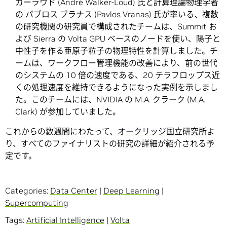
カーラウド (André Walker-Loud) 氏と計算理論物理学者
の パブロス ブラナス (Pavlos Vranas) 氏が率いる、複数
の研究機関の研究員で構成されたチームは、Summit お
よび Sierra の Volta GPU ベースのノードを使い、陽子と
中性子を作る亜原子粒子の物理特性を計算しました。チ
ームは、ワークフロー管理機能の改善により、前の世代
のシステムの 10 倍の速度である、20 テラフロップス近
くの処理速度を維持できるようになった実例を示しまし
た。このチームには、NVIDIA の M.A. クラーク (M.A.
Clark) が参加していました。
これからの数週間にわたって、
オークリッジ国立研究所
よ
り、すべてのファイナリストの研究の詳細が紹介される予
定です。
Categories:
Data Center
|
Deep Learning
|
Supercomputing
Tags:
Artificial Intelligence
|
Volta