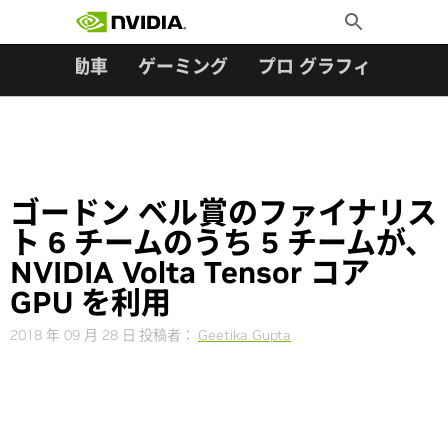
検索:
Skip
Toggle
to
Search
content
ター
自動車
ゲーミング
プロ グラフィックス
ゴードン ベル賞のファイナリス
ト 6 チームのうち 5 チームが、
NVIDIA Volta Tensor コア
GPU を利用
2018 年 09 月 28 日
投稿者：
Geetika Gupta