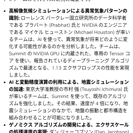
高解像気候シミュレーションによる異常気象パターンの
識別:
ローレンス バークレー国立研究所のデータ科学者
である プラバート (Prabhat) 氏と NVIDIA のエンジニア
である マイケル ヒューストン (Michael Houston) が率い
るチームは、AI を使って、異常気象が将来どのように変
化する可能性があるのかを分析しました。チームは、
Summit の NVIDIA GPU に内蔵された、専用の Tensor コ
ア を使い、報告されているディープラーニング アルゴリ
ズムで最速となる、1.13 エクサフロップスの性能を実現
しました。
AI と変動精度演算の利用による、地震シミュレーション
の加速:
東京大学准教授の市村 強 (Tsuyoshi Ichimura) 氏
が率いるチームは、Summit を使って、既存のアルゴリ
ズムを強化しました。その結果、速度が 4 倍になり、地
震シミュレーションのなかで、地盤の振動と都市構造を
組み合わせることが可能になりました。
ゲノミクス アルゴリズムの開発による、エクサスケール
の処理速度の実現:
ダン ジェーコブソン (Dan Jacobson)