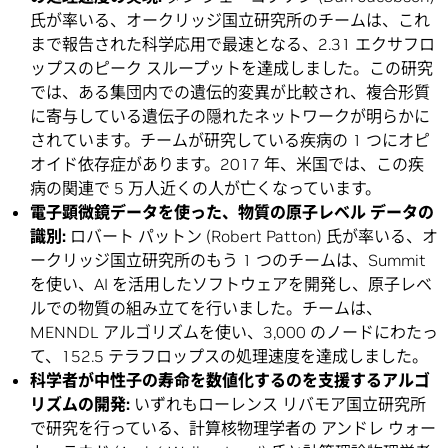
氏が率いる、オークリッジ国立研究所のチームは、これ
まで報告された科学応用で最速となる、2.31 エクサフロ
ップスのピーク スループットを達成しました。この研究
では、ある集団内での遺伝的変異が比較され、複合形質
に寄与している遺伝子の隠れたネットワークが明らかに
されています。チームが研究している疾病の 1 つにオピ
オイド依存症があります。2017 年、米国では、この疾
病の関連で 5 万人近くの人が亡くなっています。
電子顕微鏡データを使った、物質の原子レベル データの
識別:
ロバート パットン (Robert Patton) 氏が率いる、オ
ークリッジ国立研究所のもう 1 つのチームは、Summit
を使い、AI を活用したソフトウェアを開発し、原子レベ
ルでの物質の組み立てを行いました。チームは、
MENNDL アルゴリズムを使い、3,000 のノードにわたっ
て、152.5 テラフロップスの処理速度を達成しました。
科学者が中性子の寿命を数値化するのを支援するアルゴ
リズムの開発:
いずれもローレンス リバモア国立研究所
で研究を行っている、計算核物理学者の アンドレ ウォー