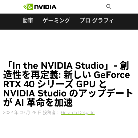
検索:
Skip
Toggle
to
Search
content
ター
自動車
ゲーミング
プロ グラフィックス
「In the NVIDIA Studio」- 創
造性を再定義: 新しい GeForce
RTX 40 シリーズ GPU と
NVIDIA Studio のアップデート
が AI 革命を加速
2022 年 09 月 28 日
投稿者：
Gerardo Delgado