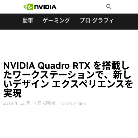
検索:
Skip
Toggle
to
Search
content
ター
自動車
ゲーミング
プロ グラフィックス
NVIDIA Quadro RTX を搭載し
たワークステーションで、新し
いデザイン エクスペリエンスを
実現
2019 年 02 月 14 日
投稿者：
Andrew Rink