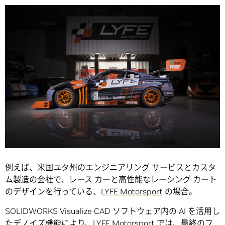
例えば、米国ユタ州のエンジニアリング サービスとカスタ
ム製造の会社で、レース カーと高性能なレーシング カート
のデザインを行っている、
LYFE Motorsport
の場合。
SOLIDWORKS Visualize CAD ソフトウェア内の AI を活用し
たデノイズ機能により、LYFE Motorsport では、最終のフ