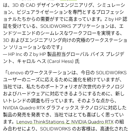
は、3D の CAD デザインやエンジニアリグ、シミュレーシ
ョン、ビジュアライゼーションを専門とするプロフェッシ
ョナルたちからの需要がすでに高まっています。Z by HP 認
証を受けている、SOLIDWORKS アプリケーションは、エ
ンドツーエンドのシームレスなワークフローを実現する、
3D およびエンジニアリング向けの究極のワークステーショ
ン ソリューションなのです」
― HP Inc の Z by HP 製品担当グローバル バイス プレジデ
ント、キャロル ヘス (Carol Hess) 氏
「Lenovo のワークステーションは、今日の SOLIDWORKS
ユーザーのニーズに応えるために進化を続けていますが、
当社では、私たちのポートフォリオが次世代のテクノロジ
およびハードウェアに対応できるようにするために、新し
いトレンドの調査も行っています。そのような点から、
NVIDIA Quadro RTX グラフィックス テクノロジに対応した
製品の発売を発表でき、当社ではとても喜ばしく思ってい
ます。
Lenovo ThinkStations と NVIDIA Quadro RTX
の組
み合わせにより、SOLIDWORKS のお客様は、高速化された