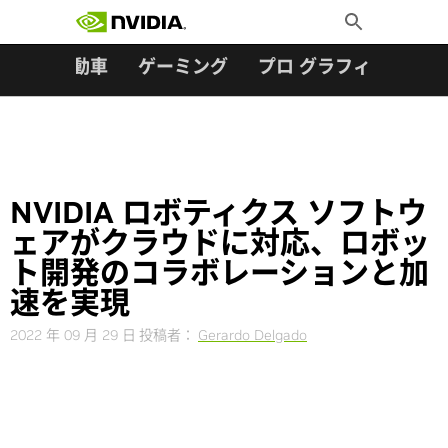
検索:
Skip
Toggle
to
Search
content
ター
自動車
ゲーミング
プロ グラフィックス
NVIDIA ロボティクス ソフトウ
ェアがクラウドに対応、ロボッ
ト開発のコラボレーションと加
速を実現
2022 年 09 月 29 日
投稿者：
Gerardo Delgado