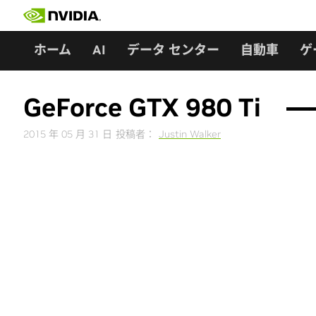
Skip
to
content
ホーム
AI
データ センター
自動車
ゲ
GeForce GTX 98
2015 年 05 月 31 日
投稿者：
Justin Walker