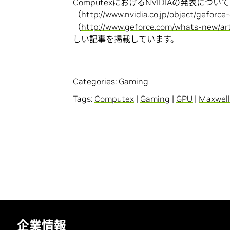
ComputexにおけるNVIDIAの発表については、「In
（
http://www.nvidia.co.jp/object/geforce
（
http://www.geforce.com/whats-new/art
しい記事を掲載しています。
Categories:
Gaming
Tags:
Computex
|
Gaming
|
GPU
|
Maxwell
企業情報