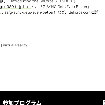
troducing the GeForce GTX 980 Ti」
-gtx-980-ti-jp.html
）、「G-SYNC Gets Even Better」
icles/g-sync-gets-even-better
）など、GeForce.comに詳
|
Virtual Reality
参加プログラム