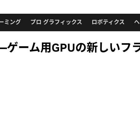
ーミング
プロ グラフィックス
ロボティクス
ヘ
0 Ti ――ゲーム用GPUの新