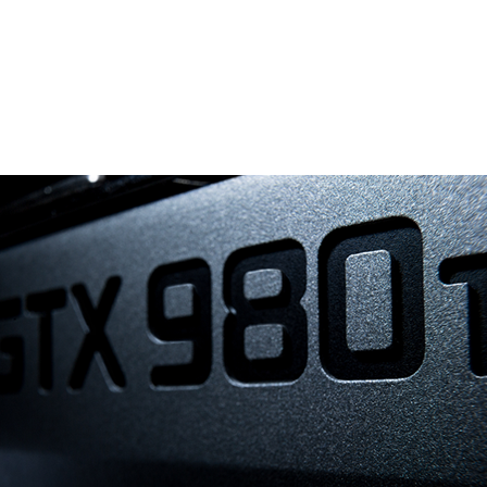
ce GTX 980 Ti
が登場しました。
グシップとなるGPUで、Maxwell GPUをまだ使っていないゲーマ
ードとなることでしょう。
にも高速化されているのです。
The NVIDIA GeForce GTX 980 Ti.
DAコアと6GBのメモリが搭載されており、4Kゲームを楽し