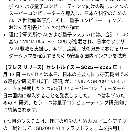
学 AI および量子コンピューティング向けの新しい 2 つの
スーパーコンピューターを導入し、日本を科学のための
AI、次世代産業研究、そして量子コンピューティングに
おける牽引役としての地位を確立
理化学研究所の AI および量子システムには、合計 2,140
基の NVIDIA Blackwell GPU が搭載され、日本のソブリ
ン AI 戦略を支援し、科学、産業、技術分野におけるリー
ダーシップを確保するための安全な国内インフラを拡充
【プレス リリース】セントルイス — SC25 — 2025 年 11
月 17 日 —
NVIDIA は本日、日本の主要な国立研究機関であ
る理化学研究所 (以下、理研) が、NVIDIA GB200 NVL4 シ
ステムを搭載した 2 つの新しいスーパーコンピューターを
日本国内に導入することを
発表
しました。1 つは科学のた
めの AI 研究、もう 1 つは量子コンピューティング研究向け
に構築されます。
1 つ目のシステムは、理研の科学のための AI イニシアチブ
の一環として、GB200 NVL4 プラットフォームを採用し、