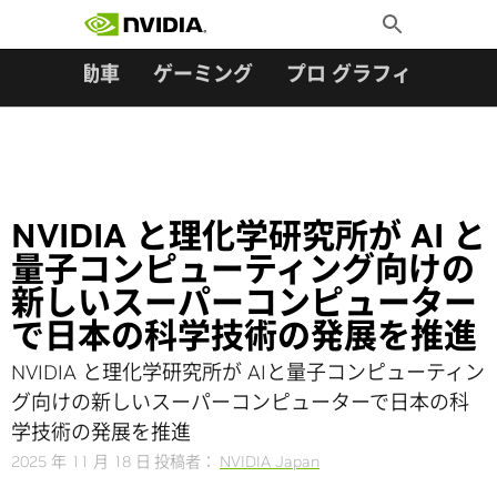
検索:
Skip
Toggle
to
Search
content
ター
自動車
ゲーミング
プロ グラフィックス
NVIDIA と理化学研究所が AI と
量子コンピューティング向けの
新しいスーパーコンピューター
で日本の科学技術の発展を推進
NVIDIA と理化学研究所が AIと量子コンピューティン
グ向けの新しいスーパーコンピューターで日本の科
学技術の発展を推進
2025 年 11 月 18 日
投稿者：
NVIDIA Japan