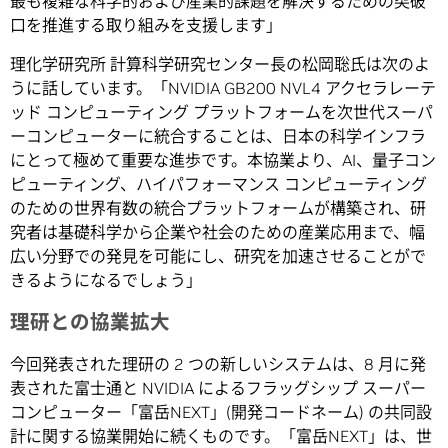
最も複雑な科学的および産業的課題を解決するための突破
口を推進する取り組みを支援します」
理化学研究所 計算科学研究センター長の松岡聡氏は次のよ
うに話しています。「NVIDIA GB200 NVL4 アクセラレーテ
ッド コンピューティング プラットフォームを次世代スーパ
ーコンピューターに統合することは、日本の科学インフラ
にとって極めて重要な進歩です。本協業より、AI、量子コン
ピューティング、ハイパフォーマンス コンピューティング
のための世界有数の統合プラットフォームが構築され、研
究者は基礎科学から企業や社会のための産業応用まで、幅
広い分野での発見を可能にし、研究を加速させることがで
きるようになるでしょう」
理研との協業拡大
今回発表された理研の 2 つの新しいシステムは、8 月に発
表された富士通と NVIDIA によるフラッグシップ スーパー
コンピューター「富岳NEXT」(開発コードネーム) の共同設
計に関する協業開始に続くものです。「富岳NEXT」は、世