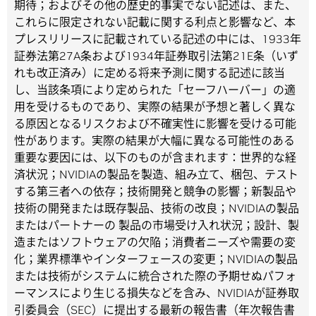
期待；およびその他の歴史的事実でない記述は、また、
これらに限定されない記載に関する利点と影響など、本
プレスリリースに記載されている記述の中には、1933年
証券法第27A条および1934年証券取引法第21E条（いず
れも改正済み）に定める将来予測に関する記述に該当
し、当該条項により定められた「セーフハーバー」の適
用を受けるものであり、実際の結果が予想と著しく異な
る原因となるリスクおよび不確実性に影響を受ける可能
性があります。実際の結果が大幅に異なる可能性のある
重要な要因には、以下のものが含まれます：世界的な経
済状況；NVIDIAの製品を製造、組み立て、梱包、テスト
する第三者への依存；技術開発と競争の影響；新製品や
技術の開発または既存製品、技術の改良；NVIDIAの製品
またはパートナーの 製品の市場受け入れ状況；設計、製
造またはソフトウェアの欠陥；消費者ニーズや需要の変
化；業界標準やインターフェースの変更；NVIDIAの製品
または技術がシステムに統合された際の予期せぬパフォ
ーマンスにより生じる損失などを含み、NVIDIAが証券取
引委員会（SEC）に提出する最新の報告書（年次報告書