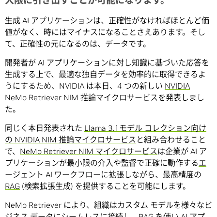
大限に引き出すことが可能になります。
生成 AI
アプリケーションは、正確性がなければほとんど価
値がなく、時にはマイナスになることさえあります。そし
て、正確性の元になるのは、データです。
開発者が AI アプリケーションに対し知識に基づいた応答を
生成する上で、最適な独自データを効率的に取得できるよ
うにするため、NVIDIA は本日、4 つの新しい
NVIDIA
NeMo Retriever NIM
推論マイクロサービスを発表しまし
た。
同じく本日発表された
Llama 3.1モデル コレクション向け
の NVIDIA NIM 推論マイクロサービス
と組み合わせること
で、
NeMo Retriever NIM マイクロサービス
は企業が AI ア
プリケーションが最小限の介入や監督で正確に動作する
エ
ージェント AI ワークフロー
に拡張しながら、最高精度の
RAG
(検索拡張生成) を提供することを可能にします。
NeMo Retriever により、組織はカスタム モデルを様々なビ
ジネス データにシームレスに接続し、RAG を使い AI アプ