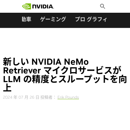
検索:
Skip
Toggle
to
Search
content
ター
自動車
ゲーミング
プロ グラフィックス
新しい NVIDIA NeMo
Retriever マイクロサービスが
LLM の精度とスループットを向
上
2024 年 07 月 26 日
投稿者：
Erik Pounds