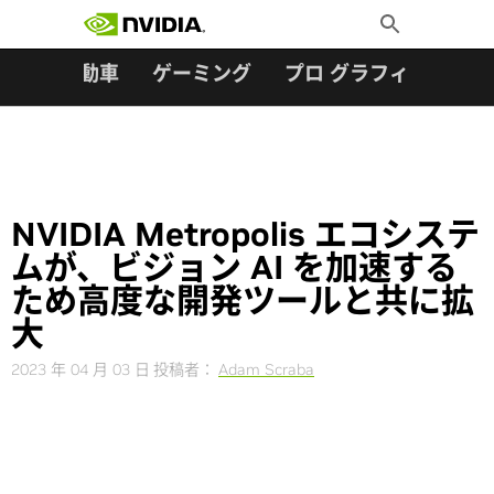
検索:
Skip
Toggle
to
Search
content
ター
自動車
ゲーミング
プロ グラフィックス
NVIDIA Metropolis エコシステ
ムが、ビジョン AI を加速する
ため高度な開発ツールと共に拡
大
2023 年 04 月 03 日
投稿者：
Adam Scraba