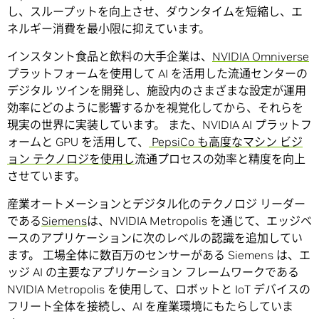
し、スループットを向上させ、ダウンタイムを短縮し、エ
ネルギー消費を最小限に抑えています。
インスタント食品と飲料の大手企業は、
NVIDIA Omniverse
プラットフォームを使用して AI を活用した流通センターの
デジタル ツインを開発し、施設内のさまざまな設定が運用
効率にどのように影響するかを視覚化してから、それらを
現実の世界に実装しています。 また、NVIDIA AI プラットフ
ォームと GPU を活用して、
PepsiCo も高度なマシン ビジ
ョン テクノロジを使用し
流通プロセスの効率と精度を向上
させています。
産業オートメーションとデジタル化のテクノロジ リーダー
である
Siemens
は、NVIDIA Metropolis を通じて、エッジベ
ースのアプリケーションに次のレベルの認識を追加してい
ます。 工場全体に数百万のセンサーがある Siemens は、エ
ッジ AI の主要なアプリケーション フレームワークである
NVIDIA Metropolis を使用して、ロボットと IoT デバイスの
フリート全体を接続し、AI を産業環境にもたらしていま