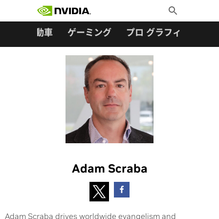
検索:
Skip
Toggle
to
Search
content
ター
自動車
ゲーミング
プロ グラフィックス
Adam Scraba
Adam Scraba drives worldwide evangelism and