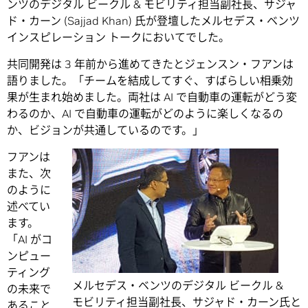
ンツのデジタル ビークル & モビリティ担当副社長、サジャ
ド・カーン (Sajjad Khan) 氏が登壇したメルセデス・ベンツ
インスピレーション トークにおいてでした。
共同開発は 3 年前から進めてきたとジェンスン・フアンは
語りました。「チームを結成してすぐ、すばらしい相乗効
果が生まれ始めました。両社は AI で自動車の運転がどう変
わるのか、AI で自動車の運転がどのように楽しくなるの
か、ビジョンが共通しているのです。」
フアンは
また、次
のように
述べてい
ます。
「AI がコ
ンピュー
ティング
メルセデス・ベンツのデジタル ビークル &
の未来で
モビリティ担当副社長、サジャド・カーン氏と
あること