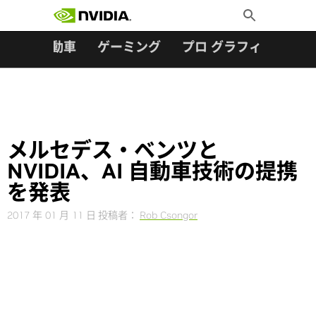
検索:
Skip
Toggle
to
Search
content
ター
自動車
ゲーミング
プロ グラフィックス
メルセデス・ベンツと
NVIDIA、AI 自動車技術の提携
を発表
2017 年 01 月 11 日
投稿者：
Rob Csongor