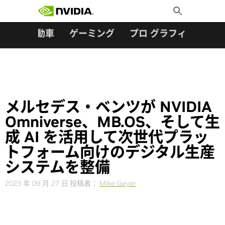
検索:
Skip
Toggle
to
Search
content
ター
自動車
ゲーミング
プロ グラフィックス
メルセデス・ベンツが NVIDIA
Omniverse、MB.OS、そして生
成 AI を活用して次世代プラッ
トフォーム向けのデジタル生産
システムを整備
2023 年 09 月 27 日
投稿者：
Mike Geyer