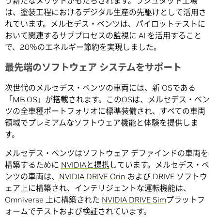
う新たなメリットがもたらされます。ラシュタット工場
は、塗装工程におけるデジタル生産の先駆けとして活用さ
れています。メルセデス・ベンツは、パイロットテストに
おいて関連するサブプロセスの監視に AI を活用すること
で、20％のエネルギー節約を実現しました。
最先端のソフトウェア システムをサポート
次世代のメルセデス・ベンツの車両には、新 OSである
「MB.OS」が搭載されます。このOSは、メルセデス・ベン
ツの全車種ポートフォリオに標準装備され、すべての車両
領域でプレミアムなソフトウェア機能と体験を提供しま
す。
メルセデス・ベンツはソフトウェア デファインドの車両を
構築するために
NVIDIAと提携
しています。メルセデス・ベ
ンツの車両は、
NVIDIA DRIVE Orin
および DRIVE ソフトウ
ェア上に構築され、インテリジェントな運転機能は、
Omniverse 上に構築された
NVIDIA DRIVE Sim
プラットフ
ォームでテストおよび検証されています。