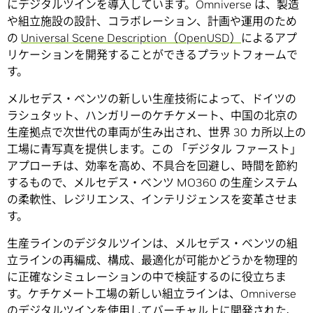
にデジタルツインを導入しています。Omniverse は、製造
や組立施設の設計、コラボレーション、計画や運用のため
の
Universal Scene Description（OpenUSD）
によるアプ
リケーションを開発することができるプラットフォームで
す。
メルセデス・ベンツの新しい生産技術によって、ドイツの
ラシュタット、ハンガリーのケチケメート、中国の北京の
生産拠点で次世代の車両が生み出され、世界 30 カ所以上の
工場に青写真を提供します。この 「デジタル ファースト」
アプローチは、効率を高め、不具合を回避し、時間を節約
するもので、メルセデス・ベンツ MO360 の生産システム
の柔軟性、レジリエンス、インテリジェンスを変革させま
す。
生産ラインのデジタルツインは、メルセデス・ベンツの組
立ラインの再編成、構成、最適化が可能かどうかを物理的
に正確なシミュレーションの中で検証するのに役立ちま
す。ケチケメート工場の新しい組立ラインは、Omniverse
のデジタルツインを使用してバーチャル上に開発された、