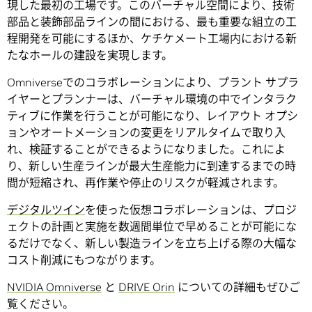
現した最初の工場です。このバーチャル空間により、技術
部品と装飾部品ラインの間における、最も重要な組立の工
程開発を可能にするほか、ケチケメート工場内における新
たなホールの建設を実現します。
Omniverseでのコラボレーションにより、プラント サプラ
イヤーとプランナーは、バーチャル環境の中でインタラク
ティブに作業を行うことが可能になり、レイアウト オプシ
ョンやオートメーションの変更をリアルタイムで取り入
れ、検証することができるようになりました。これによ
り、新しい生産ラインが最大生産能力に到達するまでの時
間が短縮され、再作業や停止のリスクが軽減されます。
デジタルツイン
を使った仮想コラボレーションは、プロジ
ェクトの計画と実施を数週間単位で早めることが可能にな
るだけでなく、新しい製造ラインを立ち上げる際の大幅な
コスト削減にもつながります。
NVIDIA Omniverse
と
DRIVE Orin
についての詳細もぜひご
覧ください。