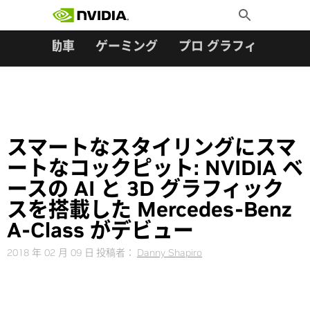
検索:
Skip
Toggle
to
Search
content
ター
自動車
ゲーミング
プロ グラフィックス
スマートなスタイリングにスマ
ートなコックピット: NVIDIA ベ
ースの AI と 3D グラフィック
スを搭載した Mercedes-Benz
A-Class がデビュー
2018 年 02 月 09 日
投稿者：
Danny Shapiro