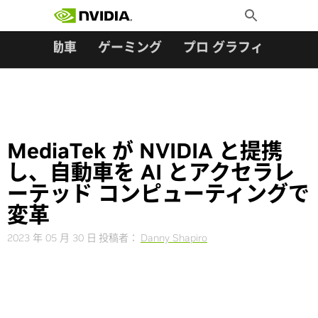
検索:
Skip
Toggle
to
Search
content
ター
自動車
ゲーミング
プロ グラフィックス
MediaTek が NVIDIA と提携
し、自動車を AI とアクセラレ
ーテッド コンピューティングで
変革
2023 年 05 月 30 日
投稿者：
Danny Shapiro