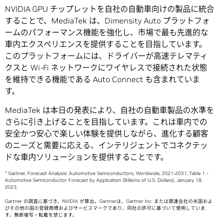
NVIDIA GPU チップレットを自社の自動車向けの製品に統合
することで、MediaTek は、Dimensity Auto プラットフォ
ームのパフォーマンス機能を強化し、市場で最も先進的な
車内エクスペリエンスを提供することを目指しています。
このプラットフォームには、ドライバーが高速テレマティ
クスと Wi-Fi ネットワークにワイヤレスで接続された状態
を維持できる機能である Auto Connect も含まれていま
す。
MediaTek は本日の発表により、自社の自動車製品の水準を
さらに引き上げることを目指しています。これは車内での
安全かつ安心で楽しい体験を提供しながら、進化する顧客
のニーズと需要に応える、インテリジェントでコネクテッ
ドな車内ソリューションを提供することです。
* Gartner, Forecast Analysis: Automotive Semiconductors, Worldwide, 2021-2031; Table 1 –
Automotive Semiconductor Forecast by Application (Billions of U.S. Dollars), January 18,
2023.
Gartner の調査に基づき、NVIDIA が算出。Gartnerは、Gartner Inc. または関連会社の米国およ
びその他の国の登録商標およびサービスマークであり、同社の許可に基づいて使用していま
す。無断複写・転載を禁じます。