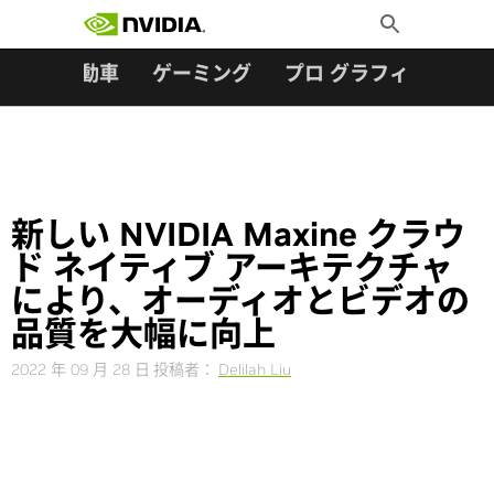
検索:
Skip
Toggle
to
Search
content
ター
自動車
ゲーミング
プロ グラフィックス
新しい NVIDIA Maxine クラウ
ド ネイティブ アーキテクチャ
により、オーディオとビデオの
品質を大幅に向上
2022 年 09 月 28 日
投稿者：
Delilah Liu