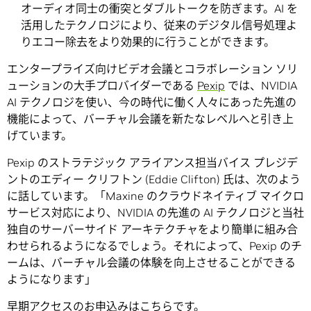
オーディオ同士の衝突とダブルトークを防ぎます。AI を
活用したテクノロジにより、従来のデジタル信号処理よ
りエコー除去をより効果的に行うことができます。
エンタープライズ向けビデオ会議とコラボレーション ソリ
ューションの大手プロバイダーである
Pexip
では、NVIDIA
AI テクノロジを使い、今の時代に働く人々にあった先進の
機能によって、バーチャル会議を新たなレベルへと引き上
げています。
Pexip のストラテジック アライアンス担当バイス プレジデ
ントのエディー クリフトン (Eddie Clifton) 氏は、次のよう
に話しています。「Maxine のクラウドネイティブ マイクロ
サービス対応により、NVIDIA の先進の AI テクノロジと当社
独自のサーバーサイド アーキテクチャをより簡単に組み合
わせられるようになるでしょう。それによって、Pexip のチ
ームは、バーチャル会議の体験を向上させることができる
ようになります」
早期アクセスのお申込みは
こちら
です。