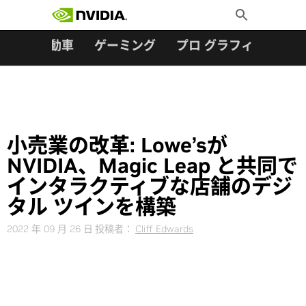
検索:
Skip
Toggle
to
Search
content
ター
自動車
ゲーミング
プロ グラフィックス
小売業の改革: Lowe’sが
NVIDIA、Magic Leap と共同で
インタラクティブな店舗のデジ
タル ツインを構築
2022 年 09 月 26 日
投稿者：
Cliff Edwards