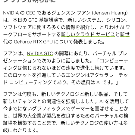
ン フアンが明らかに
NVIDIA の CEO であるジェンスン フアン (Jensen Huang)
は、本日の GTC 基調講演で、新しいシステム、シリコン、
ソフトウェアに関する多くの情報を紹介し、とりわけ AI ワ
ークフローをサポートする
新しいクラウド サービス
と
新世
代の GeForce RTX GPU
について発表しました。
フアンは、
NVIDIA GTC
の開幕にあたり、バーチャル プレ
ゼンテーションで次のように話しました。「コンピューテ
ィングは信じられないほどの速度で進化し続けています。
このロケットを推進しているエンジンはアクセラレーテッ
ド コンピューティングであり、その燃料は AI です。」
フアンは何度も、新しいテクノロジと新しい製品、そして
新しいチャンスとの関連性を強調しました。AI を活用して
今までにないグラフィックスでゲーマーを喜ばせることか
ら、世界の大企業が製品を改良するためのバーチャルの検
証場を構築することまで、新しいテクノロジの使い方は多
岐にわたります。