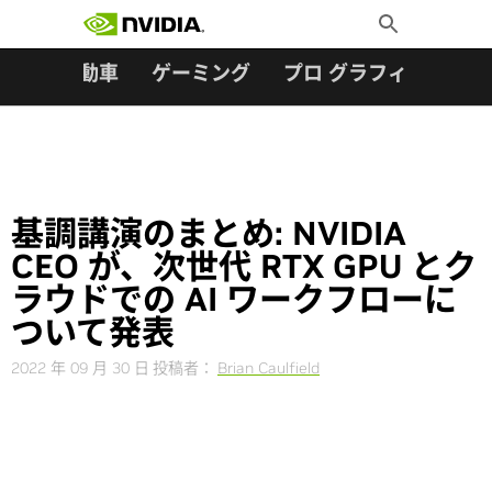
検索:
Skip
Toggle
to
Search
content
ター
自動車
ゲーミング
プロ グラフィックス
基調講演のまとめ: NVIDIA
CEO が、次世代 RTX GPU とク
ラウドでの AI ワークフローに
ついて発表
2022 年 09 月 30 日
投稿者：
Brian Caulfield