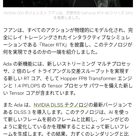
NVIDIA CEO のジェンスン フアンは、次世代の GeForce RTX 40 シリーズ GPU
を発表しました。
フアンは、すべてのアクションが物理的にモデル化され、完
全にレイ トレーシングされたインタラクティブなシミュレ
ーションである『Racer RTX』を披露し、このテクノロジが
何を実現できるのかの一端を紹介しました。
Ada の新機能には、新しいストリーミング マルチプロセッ
サ、2 倍のレイ トライアングル交差スループットを実現す
る新しい RT コア、そして Hopper FP8 Transformer エンジ
ンと 1.4 PFLOPS の Tensor プロセッサ パワーを備えた新し
い Tensor コアが含まれています。
また Ada は、
NVIDIA DLSS テクノロジ
の最新バージョンで
ある DLSS 3 を導入します。このテクノロジは、AI を使っ
て新しいフレームを前のフレームと比較し、シーンがどの
ように変化しているかを理解することによって新しいフレ
ームを生成します。その結果、力ずくのレンダリングと比