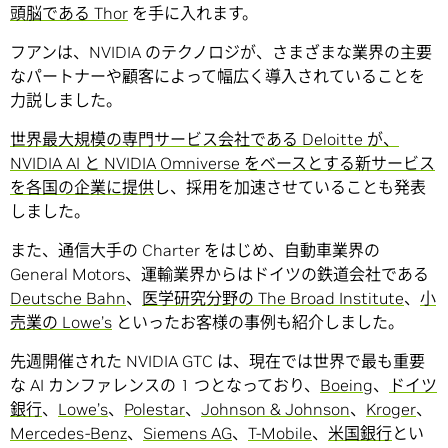
頭脳である Thor
を手に入れます。
フアンは、NVIDIA のテクノロジが、さまざまな業界の主要
なパートナーや顧客によって幅広く導入されていることを
力説しました。
世界最大規模の専門サービス会社である Deloitte が、
NVIDIA AI と NVIDIA Omniverse をベースとする新サービス
を各国の企業に提供
し、採用を加速させていることも発表
しました。
また、通信大手の Charter をはじめ、自動車業界の
General Motors、運輸業界からはドイツの鉄道会社である
Deutsche Bahn
、
医学研究分野の The Broad Institute
、
小
売業の Lowe’s
といったお客様の事例も紹介しました。
先週開催された NVIDIA GTC は、現在では世界で最も重要
な AI カンファレンスの 1 つとなっており、
Boeing
、
ドイツ
銀行
、
Lowe’s
、
Polestar
、
Johnson & Johnson
、
Kroger
、
Mercedes-Benz
、
Siemens AG
、
T-Mobile
、
米国銀行
とい