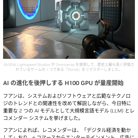
NVIDIA Lightspeed Studios が Omniverse を使用して、歴史上最も高く評価さ
れているゲームの 1 つである『Portal』をリマスターしました。
AI の進化を後押しする H100 GPU が量産開始
フアンは、システムおよびソフトウェアと広範なテクノロ
ジのトレンドとの関連性を改めて解説しながら、今日特に
重要な 2 つの AI モデルとして大規模言語モデル (LLM) とレ
コメンダー システムを挙げました。
フアンによれば、レコメンダーは、「デジタル経済を動か
して」おり、e コマースからエンターテインメント、広告に