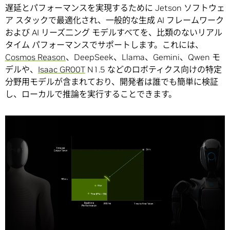
遅延とパフォーマンスを実現するために Jetson ソフトウェ
ア スタックで最適化され、一般的な生成 AI フレームワーク
および AI リーズ二ング モデルすべてを、比類のないリアル
タイム パフォーマンスでサポートします。これには、
Cosmos Reason
、DeepSeek、Llama、Gemini、Qwen モ
デルや、
Isaac GR00T
N1.5 などのロボティクス向けの特定
分野用モデルが含まれており、開発者は誰でも簡単に検証
し、ローカルで推論を実行することできます。