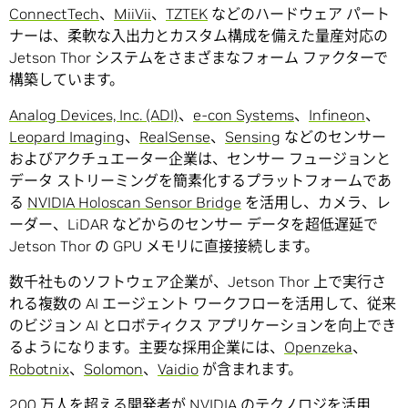
ConnectTech
、
MiiVii
、
TZTEK
などのハードウェア パート
ナーは、柔軟な入出力とカスタム構成を備えた量産対応の
Jetson Thor システムをさまざまなフォーム ファクターで
構築しています。
Analog Devices, Inc. (ADI)
、
e-con Systems
、
Infineon
、
Leopard Imaging
、
RealSense
、
Sensing
などのセンサー
およびアクチュエーター企業は、センサー フュージョンと
データ ストリーミングを簡素化するプラットフォームであ
る
NVIDIA Holoscan Sensor Bridge
を活用し、カメラ、レ
ーダー、LiDAR などからのセンサー データを超低遅延で
Jetson Thor の GPU メモリに直接接続します。
数千社ものソフトウェア企業が、Jetson Thor 上で実行さ
れる複数の AI エージェント ワークフローを活用して、従来
のビジョン AI とロボティクス アプリケーションを向上でき
るようになります。主要な採用企業には、
Openzeka
、
Robotnix
、
Solomon
、
Vaidio
が含まれます。
200 万人を超える開発者が NVIDIA のテクノロジを活用