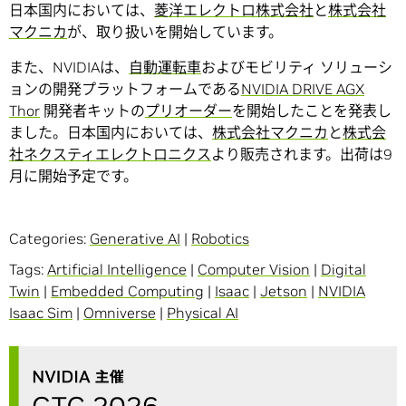
日本国内においては、
菱洋エレクトロ株式会社
と
株式会社
マクニカ
が、取り扱いを開始しています。
また、NVIDIAは、
自動運転車
およびモビリティ ソリューシ
ョンの開発プラットフォームである
NVIDIA DRIVE AGX
Thor
開発者キットの
プリオーダー
を開始したことを発表し
ました。日本国内においては、
株式会社マクニカ
と
株式会
社ネクスティエレクトロニクス
より販売されます。出荷は9
月に開始予定です。
Categories:
Generative AI
|
Robotics
Tags:
Artificial Intelligence
|
Computer Vision
|
Digital
Twin
|
Embedded Computing
|
Isaac
|
Jetson
|
NVIDIA
Isaac Sim
|
Omniverse
|
Physical AI