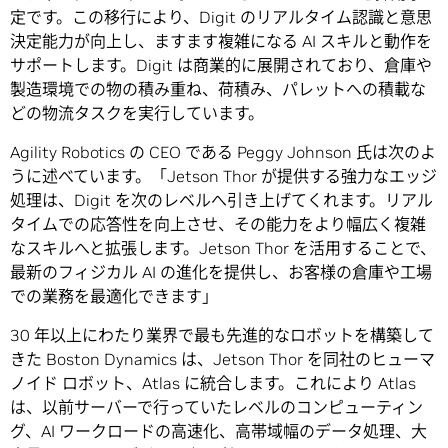
定です。この移行により、Digit のリアルタイム認識と意思
決定能力が向上し、ますます複雑になる AI スキルと動作を
サポートします。Digit は商業的に展開されており、倉庫や
製造環境での物の積み重ね、荷積み、パレットへの積載な
どの物流タスクを実行しています。
Agility Robotics の CEO である Peggy Johnson 氏は次のよ
うに述べています。「Jetson Thor が提供する強力なエッジ
処理は、Digit を次のレベルへ引き上げてくれます。リアル
タイムでの応答性を向上させ、その能力をより幅広く複雑
なスキルへと拡張します。Jetson Thor を活用することで、
最新のフィジカル AI の進化を提供し、お客様の倉庫や工場
での業務を最適化できます」
30 年以上にわたり業界で最も先進的なロボットを構築して
きた Boston Dynamics は、Jetson Thor を同社のヒューマ
ノイド ロボット、Atlas に統合します。これにより Atlas
は、以前サーバーで行っていたレベルのコンピューティン
グ、AI ワークロードの高速化、高帯域幅のデータ処理、大