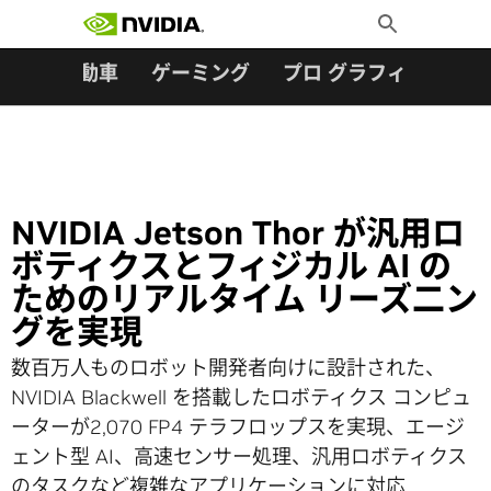
検索:
Skip
Toggle
to
Search
content
ター
自動車
ゲーミング
プロ グラフィックス
NVIDIA Jetson Thor が汎用ロ
ボティクスとフィジカル AI の
ためのリアルタイム リーズ二ン
グを実現
数百万人ものロボット開発者向けに設計された、
NVIDIA Blackwell を搭載したロボティクス コンピュ
ーターが2,070 FP4 テラフロップスを実現、エージ
ェント型 AI、高速センサー処理、汎用ロボティクス
のタスクなど複雑なアプリケーションに対応