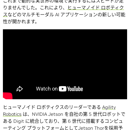
これまで動的な実世界の環境で実行するにはスピードが足
りませんでした。これにより、
ヒューマノイド ロボティク
ス
などのマルチモーダル AI アプリケーションの新しい可能
性が開かれます。
ヒューマノイド ロボティクスのリーダーである
Agility
Robotics
は、NVIDIA Jetson を自社の第 5 世代ロボットで
ある Digit に統合しており、第 6 世代に搭載するコンピュ
ーティング プラットフォームとしてJetson Thorを採用予