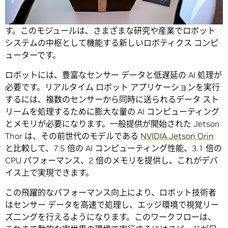
フィジカル AI の開発者が
NVIDIA Jetson Thor
モジュール
を活用することで、世界中のロボットは一層賢くなりま
す。このモジュールは、さまざまな研究や産業でロボット
システムの中枢として機能する新しいロボティクス コンピ
ューターです。
ロボットには、豊富なセンサー データと低遅延の AI 処理が
必要です。リアルタイム ロボット アプリケーションを実行
するには、複数のセンサーから同時に送られるデータ スト
リームを処理するために膨大な量の AI コンピューティング
とメモリが必要になります。一般提供が開始された Jetson
Thor は、その前世代のモデルである
NVIDIA Jetson Orin
と比較して、7.5 倍の AI コンピューティング性能、3.1 倍の
CPU パフォーマンス、2 倍のメモリを提供し、これがデバ
イス上で実現できます。
この飛躍的なパフォーマンス向上により、ロボット技術者
はセンサー データを高速で処理し、エッジ環境で視覚リー
ズ二ングを行えるようになります。このワークフローは、