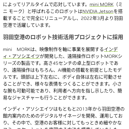
によってリアルタイムで応対しています。
mini MORK
（ミ
ニ モーク）と呼ばれるこのロボットは
NVIDIA Jetson
を搭
載することで完全にリニューアルし、2022年3月より羽田
空港で活躍しています。
羽田空港のロボット技術活用プロジェクトに採用
mini MORKは、映像制作を軸に事業を展開する
インデ
ィ・アソシエイツ
が開発した、遠隔操作ロボットMORKシ
リーズの製品です。高さ45センチの卓上型ロボットであ
り、遠隔操作はもちろん、AI機能の搭載を前提としたモデ
ルです。頭部は上下左右に、ボディ自体は左右に可動させ
ることができ、様々な表情をつくることができます。小さ
な腕も可動可能であり、利用者へ方向を指し示したり、簡
易なジャスチャーも行うことができます。
インディ・アソシエイツはもともと2013年から羽田空港の
館内案内のためのデジタルサイネージを開発、運用してお
り、その中で、空港のお客様に対してもっときめ細やかな