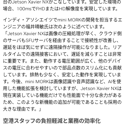
台のJetson Xavier NXがこなしています。安定した環境の
場合、100msでFHDまたはHD解像度を実現しています。
インディ・アソシエイツでmini MORKの開発を担当するエ
ンジニアの福井晴敏氏は次のように述べています。
「Jetson Xavier NXは画像の圧縮処理が早く、クラウド側
のサーバもSFUサーバを経由することで接続性が改善し、
遅延をほぼ気にせずに遠隔操作が可能になりました。リア
ルタイムでの遠隔接客において、遅延を減らすことは非常
に重要です。また、動作する電圧範囲が広く、他のデバイ
スの電圧に合わせやすいので部品点数のスリム化にも貢献
しています。排熱も少なく、安定した動作を実現していま
す。今後、mini MORKは画像認識や音声認識など、AIを使
用した機能拡張を検討していますが、Jetson Xavier NXは
現在実装している機能だけでも性能面で十分な余力がある
ため、このような新機能の追加が可能であることも採用の
大きな理由です。」
空港スタッフの負担軽減と業務の効率化