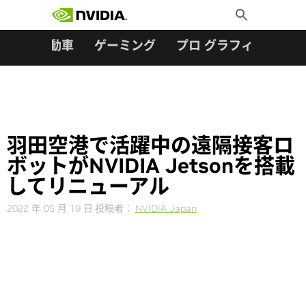
検索:
Skip
Toggle
to
Search
content
ター
自動車
ゲーミング
プロ グラフィックス
羽田空港で活躍中の遠隔接客ロ
ボットがNVIDIA Jetsonを搭載
してリニューアル
2022 年 05 月 19 日
投稿者：
NVIDIA Japan