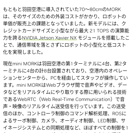
もともと羽田空港に導入されていた70～80cmのMORK
は、そのサイズのための外装コストがかかり、ロボットの
単価が販売上の課題となっていました。新モデルには、ク
レジットカードサイズと小型ながら最大 21 TOPS の演算能
力を誇る
NVIDIA Jetson Xavier NX
モジュールを搭載したこ
とで、通信帯域を落とさずにロボットの小型化と低コスト
化を実現しました。
現在mini MORKは羽田空港の第1ターミナルに4台、第2タ
ーミナルに4台の計8台設置されており、空港内のオペレー
ションセンターから、PCを経由してスタッフが操作してい
ます。mini MORKはWebブラウザ間で音声やビデオ、デー
タなどをリアルタイムにやり取りする際に用いられる技術
であるWebRTC（Web Real-Time Communication）で音
声・映像のリアルタイム送受信を行っています。この送受
信のほか、コントローラ制御のコマンド解析処理、ROSに
よるサーボ制御、カメラ、オーディオ制御、LED制御、サ
イネージシステムとの同期処理など、ほぼすべての制御を1