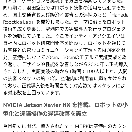
コミュニケーションを実現する方法を模索していました。
同時期に、羽田空港ではロボット技術の活用を促進するた
め、国土交通省および経済産業省との連携のもと「
Haneda
Robotics Lab
」を開設しました。テーマに沿ったロボット
技術を広く募集し、空港内での実験導入を行うプロジェク
トを始動していました。そこでインディ・アソシエイツは
自社内にロボット研究開発室を開設し、ロボットを通じて
お客様との密なコミュニケーションを実現するMORKを開
発。空港内において70cm、80cmのモデルで実証実験を繰
り返し、デザインや性能を改善しながら2020年に正式導入
されました。実証実験の時から1時間で100人以上と、人間
の接客スタッフの約10倍、空港内の利用者に声をかけられ
ており、正式導入後も時間当たり対応数ではスタッフによ
る対応数を上回っています。
NVIDIA Jetson Xavier NX を搭載、ロボットの小
型化と遠隔操作の遅延改善を両立
今回新たに開発、導入されたmini MORKは空港内のカウン