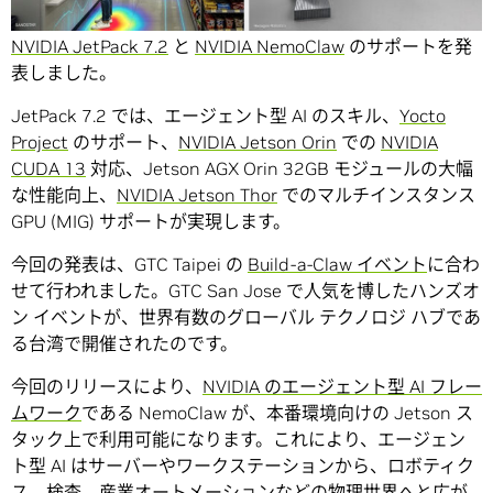
NVIDIA はCOMPUTEX において、
NVIDIA Jetson
での
NVIDIA JetPack 7.2
と
NVIDIA NemoClaw
のサポートを発
表しました。
JetPack 7.2 では、エージェント型 AI のスキル、
Yocto
Project
のサポート、
NVIDIA Jetson Orin
での
NVIDIA
CUDA 13
対応、Jetson AGX Orin 32GB モジュールの大幅
な性能向上、
NVIDIA Jetson Thor
でのマルチインスタンス
GPU (MIG) サポートが実現します。
今回の発表は、GTC Taipei の
Build-a-Claw イベント
に合わ
せて行われました。GTC San Jose で人気を博したハンズオ
ン イベントが、世界有数のグローバル テクノロジ ハブであ
る台湾で開催されたのです。
今回のリリースにより、
NVIDIA のエージェント型 AI フレー
ムワーク
である NemoClaw が、本番環境向けの Jetson ス
タック上で利用可能になります。これにより、エージェン
ト型 AI はサーバーやワークステーションから、ロボティク
ス、検査、産業オートメーションなどの物理世界へと広が