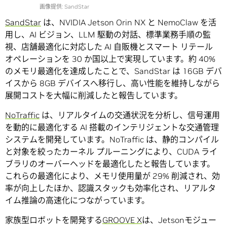
画像提供: SandStar
SandStar
は、NVIDIA Jetson Orin NX と NemoClaw を活
用し、AI ビジョン、LLM 駆動の対話、標準業務手順の監
視、店舗最適化に対応した AI 自販機とスマート リテール
オペレーションを 30 か国以上で実現しています。約 40%
のメモリ最適化を達成したことで、SandStar は 16GB デバ
イスから 8GB デバイスへ移行し、高い性能を維持しながら
展開コストを大幅に削減したと報告しています。
NoTraffic
は、リアルタイムの交通状況を分析し、信号運用
を動的に最適化する AI 搭載のインテリジェントな交通管理
システムを開発しています。NoTraffic は、静的コンパイル
と対象を絞ったカーネル プルーニングにより、CUDA ライ
ブラリのオーバーヘッドを最適化したと報告しています。
これらの最適化により、メモリ使用量が 29% 削減され、効
率が向上したほか、認識スタックも効率化され、リアルタ
イム推論の高速化につながっています。
家族型ロボットを開発する
GROOVE X
は、Jetsonモジュー