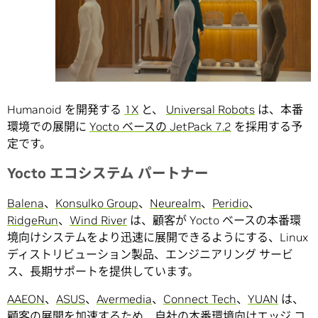
Humanoid を開発する
1X
と、
Universal Robots
は、本番
環境での展開に
Yocto ベースの JetPack 7.2
を採用する予
定です。
Yocto
エコシステム
パートナー
Balena
、
Konsulko Group
、
Neurealm
、
Peridio
、
RidgeRun
、
Wind River
は、顧客が Yocto ベースの本番環
境向けシステムをより迅速に展開できるようにする、Linux
ディストリビューション製品、エンジニアリング サービ
ス、長期サポートを提供しています。
AAEON
、
ASUS
、
Avermedia
、
Connect Tech
、
YUAN
は、
顧客の展開を加速するため、自社の本番環境向けエッジ コ