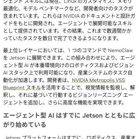
ジェント スキルには現在、Linux のカスタマイズ、メモリ
最適化、モデル ベンチマークなど、開発者向けのタスクが
含まれています。これらは NVIDIA のドキュメントと設計ガ
イドをもとに開発され、エージェントで展開可能なスキル
として提供されています。その結果、これまで数週間かか
っていたタスクを数日で完了できるようになります。
最上位レイヤーにおいては、1 つのコマンドで NemoClaw
を Jetson に展開できます。この組み合わせにより、エージ
ェント型 AI が本番環境向けのロボティクスおよびビジョン
AI スタック上で利用可能になり、産業システムのタスク自
動化が加速します。開発者は、
NVIDIA Metropolis VSS
Blueprint スキル
を活用することで、視覚情報を監視し、解
釈し、それに基づいて行動するビジョンリーズニング エー
ジェントを追加し、さらに高度な機能を実現できます。
エージェント型
AI
はすでに
Jetson
とともに広
がり始めている
Jetson プラットフォームはすでに、ロボティクス、産業オ