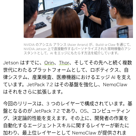
NVIDIA のアシエル アランス (Asier Arranz) が、Build-a-Claw を通じて、
NVIDIA Jetson 上で直接動作するパーソナライズされた常時稼働のアシ
スタントとして、AI をエッジにもたらす方法を紹介しています。
Jetson はすでに、
Orin
、
Thor
、そしてその先へと続く複数
世代にわたるプラットフォームとして、ロボティクス、自
律システム、産業検査、医療機器におけるエッジ AI を支え
ています。JetPack 7.2 はその基盤を強化し、NemoClaw
はそれをさらに拡張します。
今回のリリースは、3 つのレイヤーで構成されています。基
盤となるのが JetPack 7.2 であり、OS、コンピューティン
グ、決定論的性能を支えます。その上に、開発者の作業を
自動化するエージェントスキルに関するレイヤーが新たに
加わり、最上位レイヤーとして NemoClaw が提供されま