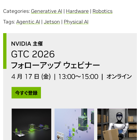
Categories:
Generative AI
|
Hardware
|
Robotics
Tags:
Agentic AI
|
Jetson
|
Physical AI