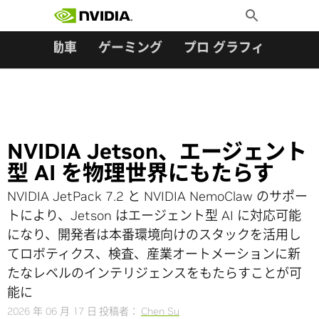
検索:
Skip
Toggle
to
Search
content
ター
自動車
ゲーミング
プロ グラフィックス
NVIDIA Jetson、エージェント
型 AI を物理世界にもたらす
NVIDIA JetPack 7.2 と NVIDIA NemoClaw のサポー
トにより、Jetson はエージェント型 AI に対応可能
になり、開発者は本番環境向けのスタックを活用し
てロボティクス、検査、産業オートメーションに新
たなレベルのインテリジェンスをもたらすことが可
能に
2026 年 06 月 17 日
投稿者：
Chen Su