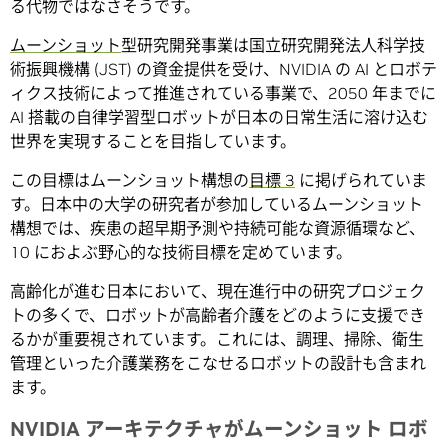
る代物ではなさそうです。
ムーンショット
型研究開発事業は国立研究開発法人科学技
術振興機構 (JST) の資金提供を受け、NVIDIA の AI とロボテ
ィクス技術によって推進されている事業で、2050 年までに
AI 搭載の自律学習型ロボットが日本の日常生活に溶け込む
世界を実現することを目指しています。
この目標はムーンショット構想の
目標 3
に掲げられていま
す。日本中の大学の研究者が参加しているムーンショット
構想では、疾患の超早期予測や持続可能な資源循環など、
10 におよぶ野心的な技術目標を定めています。
高齢化が進む日本において、現在進行中の研究プロジェク
トの多くで、ロボットが高齢者介護をどのように支援でき
るかが重要視されています。これには、調理、掃除、衛生
管理といった介護業務をこなせるロボットの設計も含まれ
ます。
NVIDIA アーキテクチャがムーンショット ロボ