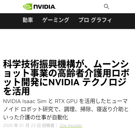
検索:
Skip
Toggle
to
Search
content
ター
自動車
ゲーミング
プロ グラフィックス
科学技術振興機構が、ムーンシ
ョット事業の高齢者介護用ロボ
ット開発にNVIDIA テクノロジ
を活用
NVIDIA Isaac Sim と RTX GPU を活用したヒューマ
ノイド ロボット研究で、調理、掃除、寝返り介助と
いった介護の仕事が自動化
2026 年 01 月 23 日
投稿者：
Zoe Kessler