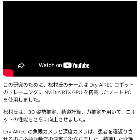
この研究のために、松村氏のチームは Dry-AIREC ロボット
のトレーニングに NVIDIA RTX GPU を搭載したノート PC
を使用しました。
松村氏は、3D 姿勢推定、軌道計算、力推定を用いて、ロボ
ットの性能をさらに向上させました。
Dry-AIREC の魚眼カメラと深度カメラは、患者を寝返りさ
せるのに必要な動作の決定に役立ちました。熟練した介護