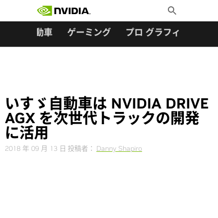
検索:
Skip
Toggle
to
Search
content
ター
自動車
ゲーミング
プロ グラフィックス
いすゞ自動車は NVIDIA DRIVE
AGX を次世代トラックの開発
に活用
2018 年 09 月 13 日
投稿者：
Danny Shapiro